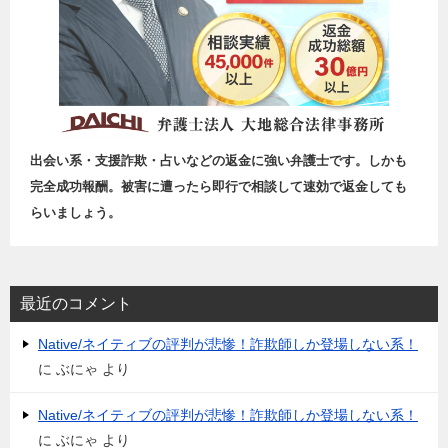
出会い系・支援詐欺・占いなどの返金に強い弁護士です。しかも
完全成功報酬。被害に遭ったら即行で相談して速効で返金しても
らいましょう。
最近のコメント
Native/ネイティブの評判が悲惨！詐欺師しか登場しない系！
に
ぶにゃ
より
Native/ネイティブの評判が悲惨！詐欺師しか登場しない系！
に
ぶにゃ
より