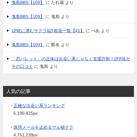
鬼島BBS【109】
に
たれ蔵
より
鬼島BBS【109】
に
鬼島
より
LINEに潜むサクラ&詐欺垢一覧【41】
に
べあ
より
鬼島BBS【109】
に
匿名
より
「恋パレット」の正体は出会い系じゃなく支援詐欺！評判&ガ
チの口コミ
に
鬼島
より
人気の記事
・
正確な出会い系ランキング
5,190,425pv
・
迷惑メールを止めるマル秘テク
4,751,239pv