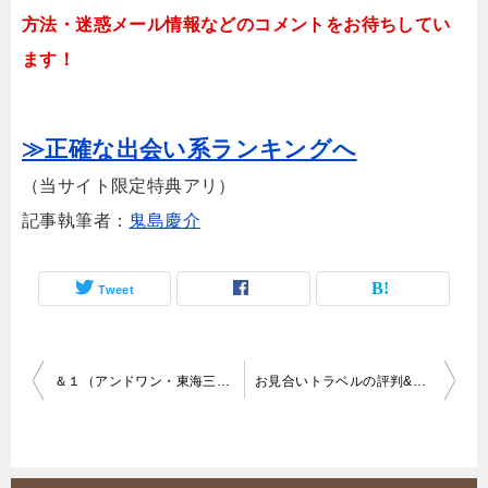
方法・迷惑メール情報などのコメントをお待ちしてい
ます！
≫正確な出会い系ランキングへ
（当サイト限定特典アリ）
記事執筆者：
鬼島慶介
Tweet
投
＆１（アンドワン・東海三県の出会い）評判&口コミ
お見合いトラベルの評判&口コミ！実際に登録してみた結果！
稿
ナ
ビ