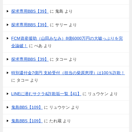
探求専用BBS【39】
に
鬼島
より
探求専用BBS【39】
に
サリー
より
FCM資産援助（山田みなみ）8億6000万円の大嘘っぷりを完
全論破！
に
べあ
より
探求専用BBS【39】
に
タコー
より
特別還付金7億円 支給受付（担当の柴原恵理）は100％詐欺！
に
タコー
より
LINEに潜むサクラ&詐欺垢一覧【41】
に
リュウケン
より
鬼島BBS【109】
に
リュウケン
より
鬼島BBS【109】
に
たれ蔵
より