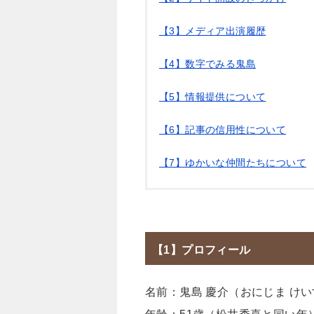
【3】メディア出演履歴
【4】数字でみる鬼島
【5】情報提供について
【6】記事の信用性について
【7】ゆかいな仲間たちについて
【1】プロフィール
名前：鬼島 慶介（おにじま け