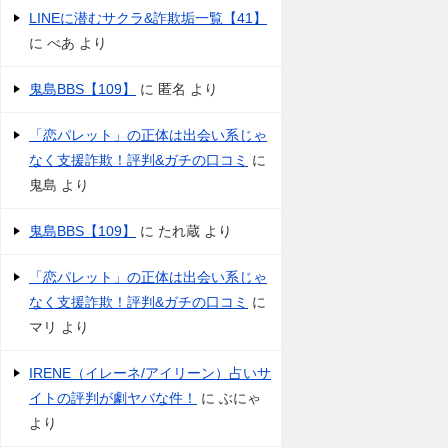
LINEに潜むサクラ&詐欺垢一覧【41】
に
べあ
より
鬼島BBS【109】
に
匿名
より
「恋パレット」の正体は出会い系じゃ
なく支援詐欺！評判&ガチの口コミ
に
鬼島
より
鬼島BBS【109】
に
たれ蔵
より
「恋パレット」の正体は出会い系じゃ
なく支援詐欺！評判&ガチの口コミ
に
マリ
より
IRENE（イレーネ/アイリーン）占いサ
イトの評判が劇ヤバな件！
に
ぶにゃ
より