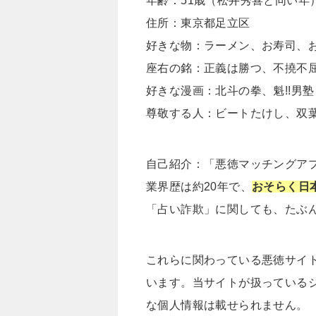
年齢：51歳（松井秀喜と同い年
住所：東京都足立区
好きな物：ラーメン、お寿司、
座右の銘：正義は勝つ、不撓不
好きな漫画：北斗の拳、魁!!男塾
尊敬する人：ビートたけし、双
自己紹介：「悪徳マッチングア
業界歴は約20年で、
おそらく日
「占い詐欺」に関しても、たぶ
これらに関わっている悪徳サイ
います。当サイトが扱っている
な個人情報は載せられません。