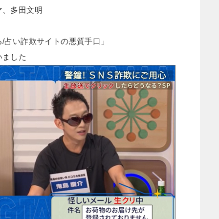
マ、多田文明
/占い詐欺サイトの悪質手口」
いました