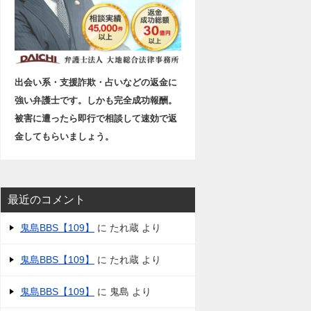
出会い系・支援詐欺・占いなどの返金に
強い弁護士です。しかも完全成功報酬。
被害に遭ったら即行で相談して速効で返
金してもらいましょう。
最近のコメント
鬼島BBS【109】
に
たれ蔵
より
鬼島BBS【109】
に
たれ蔵
より
鬼島BBS【109】
に
鬼島
より