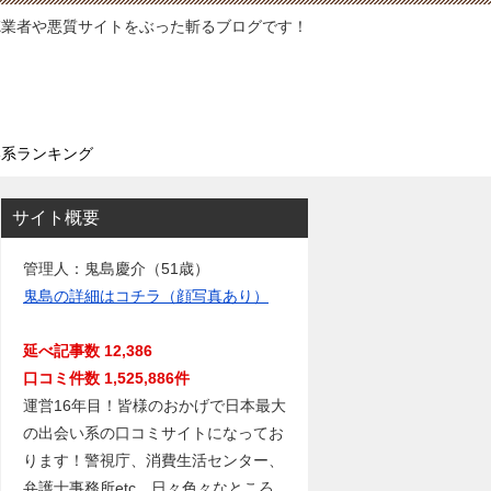
徳業者や悪質サイトをぶった斬るブログです！
い系ランキング
サイト概要
管理人：鬼島慶介（51歳）
鬼島の詳細はコチラ（顔写真あり）
延べ記事数 12,386
口コミ件数 1,525,886件
運営16年目！皆様のおかげで日本最大
の出会い系の口コミサイトになってお
ります！警視庁、消費生活センター、
弁護士事務所etc…日々色々なところ