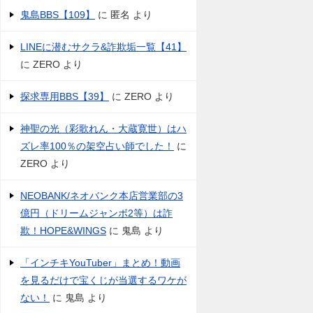
鬼島BBS【109】
に
匿名
より
LINEに潜むサクラ&詐欺垢一覧【41】
に
ZERO
より
探求専用BBS【39】
に
ZERO
より
神聖の光（彩歌れん・大蔵寛世）はハ
ズレ率100％の架空占い師でした！
に
ZERO
より
NEOBANK/ネオバンク本店営業部の3
億円（ドリームジャンボ2等）は詐
欺！HOPE&WINGS
に
鬼島
より
「インチキYouTuber」まとめ！動画
を見るだけで宝くじが当選するワケが
ない！
に
鬼島
より