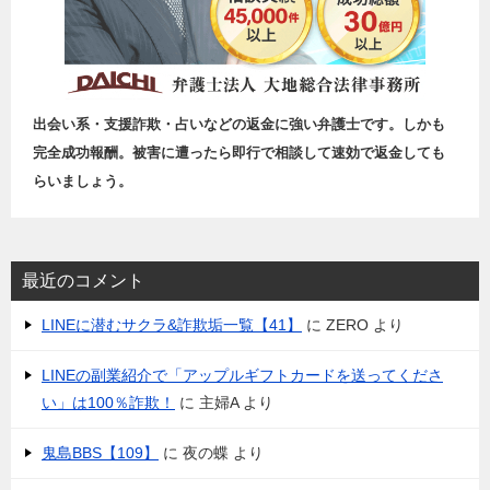
出会い系・支援詐欺・占いなどの返金に強い弁護士です。しかも
完全成功報酬。被害に遭ったら即行で相談して速効で返金しても
らいましょう。
最近のコメント
LINEに潜むサクラ&詐欺垢一覧【41】
に
ZERO
より
LINEの副業紹介で「アップルギフトカードを送ってくださ
い」は100％詐欺！
に
主婦A
より
鬼島BBS【109】
に
夜の蝶
より