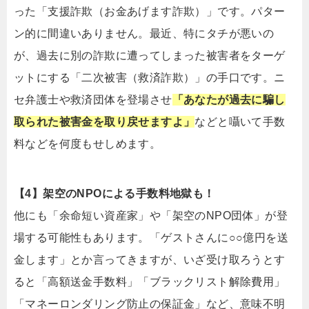
った「支援詐欺（お金あげます詐欺）」です。パター
ン的に間違いありません。最近、特にタチが悪いの
が、過去に別の詐欺に遭ってしまった被害者をターゲ
ットにする「二次被害（救済詐欺）」の手口です。ニ
セ弁護士や救済団体を登場させ
「あなたが過去に騙し
取られた被害金を取り戻せますよ」
などと囁いて手数
料などを何度もせしめます。
【4】架空のNPOによる手数料地獄も！
他にも「余命短い資産家」や「架空のNPO団体」が登
場する可能性もあります。「ゲストさんに○○億円を送
金します」とか言ってきますが、いざ受け取ろうとす
ると「高額送金手数料」「ブラックリスト解除費用」
「マネーロンダリング防止の保証金」など、意味不明