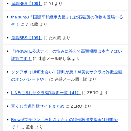
鬼島BBS【109】
に
Y.I
より
the sunの「国際平和継承支援」には石破茂の偽物も登場する
ぞ！
に
たれ蔵
より
鬼島BBS【109】
に
たれ蔵
より
「PRIVATE公式ナビ」の悩みに答えて高額報酬は本当？はい
詐欺です！
に
迷惑メール晒し隊
より
ソクアポ（LINE出会い）評判が悪！AI美女サクラと詐欺企画
のオンパレードや！
に
迷惑メール晒し隊
より
LINEに潜むサクラ&詐欺垢一覧【41】
に
ZERO
より
宝くじ当選詐欺サイトまとめ
に
ZERO
より
Brown/ブラウン「石川さくら」の特例救済支援金は詐欺や
で！
に
匿名
より