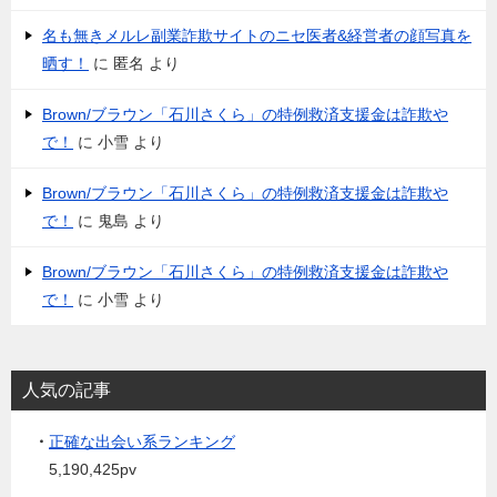
名も無きメルレ副業詐欺サイトのニセ医者&経営者の顔写真を
晒す！
に
匿名
より
Brown/ブラウン「石川さくら」の特例救済支援金は詐欺や
で！
に
小雪
より
Brown/ブラウン「石川さくら」の特例救済支援金は詐欺や
で！
に
鬼島
より
Brown/ブラウン「石川さくら」の特例救済支援金は詐欺や
で！
に
小雪
より
人気の記事
・
正確な出会い系ランキング
5,190,425pv