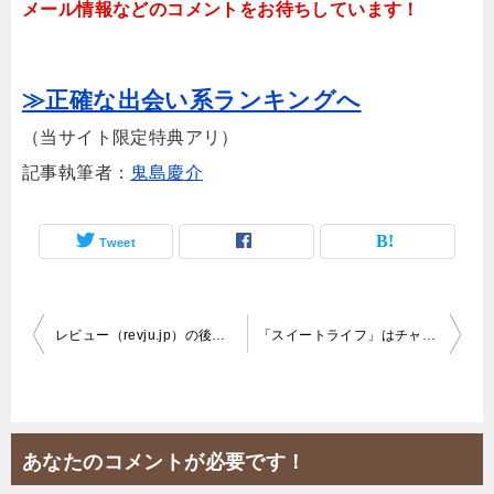
メール情報などのコメントをお待ちしています！
≫正確な出会い系ランキングへ
（当サイト限定特典アリ）
記事執筆者：
鬼島慶介
Tweet
投
レビュー（revju.jp）の後払い対処法&騙されたお金を全額返金させる方法
「スイートライフ」はチャット風のサクラサイト！騙しの手口がコレ！
稿
ナ
ビ
あなたのコメントが必要です！
ゲ