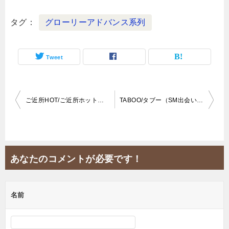
タグ
グローリーアドバンス系列
Tweet
投
ご近所HOT/ご近所ホット（合同会社アポロン）口コミ&評判
TABOO/タブー（SM出会い系・sm8787.com）登録してみた！
稿
ナ
ビ
あなたのコメントが必要です！
ゲ
ー
名前
シ
ョ