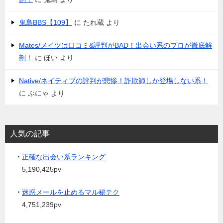
鬼島BBS【109】
に
たれ蔵
より
Mates/メイツは口コミ&評判がBAD！出会い系のプロが徹底解
剖！
に
ほい
より
Native/ネイティブの評判が悲惨！詐欺師しか登場しない系！
に
ぶにゃ
より
人気の記事
・
正確な出会い系ランキング
5,190,425pv
・
迷惑メールを止めるマル秘テク
4,751,239pv