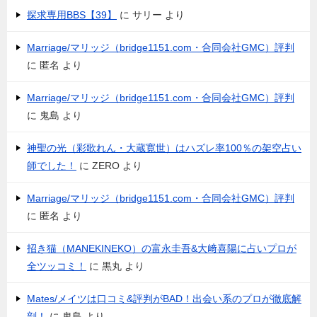
探求専用BBS【39】
に
サリー
より
Marriage/マリッジ（bridge1151.com・合同会社GMC）評判
に
匿名
より
Marriage/マリッジ（bridge1151.com・合同会社GMC）評判
に
鬼島
より
神聖の光（彩歌れん・大蔵寛世）はハズレ率100％の架空占い
師でした！
に
ZERO
より
Marriage/マリッジ（bridge1151.com・合同会社GMC）評判
に
匿名
より
招き猫（MANEKINEKO）の富永圭吾&大﨑喜陽に占いプロが
全ツッコミ！
に
黒丸
より
Mates/メイツは口コミ&評判がBAD！出会い系のプロが徹底解
剖！
に
鬼島
より