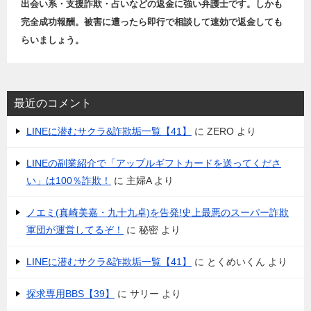
出会い系・支援詐欺・占いなどの返金に強い弁護士です。しかも
完全成功報酬。被害に遭ったら即行で相談して速効で返金しても
らいましょう。
最近のコメント
LINEに潜むサクラ&詐欺垢一覧【41】
に
ZERO
より
LINEの副業紹介で「アップルギフトカードを送ってくださ
い」は100％詐欺！
に
主婦A
より
ノエミ(真崎美嘉・九十九卓)を告発!史上最悪のスーパー詐欺
軍団が運営してるぞ！
に
秘密
より
LINEに潜むサクラ&詐欺垢一覧【41】
に
とくめいくん
より
探求専用BBS【39】
に
サリー
より