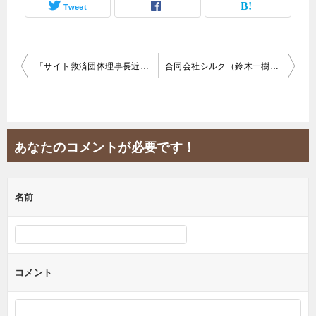
Tweet
投
「サイト救済団体理事長近藤」は詐欺師！フレンド/FRIENDS
合同会社シルク（鈴木一樹・斎藤蓮）は詐欺容疑で警察に逮捕されたよ！ピーチリンク
稿
ナ
ビ
あなたのコメントが必要です！
ゲ
ー
名前
シ
ョ
ン
コメント