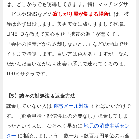
は、どこからでも誘導してきます。特にマッチングサ
ービスやSNSなどの
寂しがり屋が集まる場所
には、彼
等は必ず出没します。美男美女に成りすまして登場。
LINE IDを教えて安心させ「携帯の調子が悪くて…」
「会社の携帯だから返却しないと…」などの理由でサ
イトまで誘導します。言い方は色々ありますが、なん
だかんだ言いながらも出会い系まで連れてくるのは、
100％サクラです。
【5】諸々の対処法＆返金方法！
課金していない人は
迷惑メール対策
すればいいだけで
す。（退会申請・配信停止の必要なし）課金してしま
ったという人は、なるべく早めに
地元の消費生活セン
ター
に相談しましょう。数十万～数百万円単位のお金