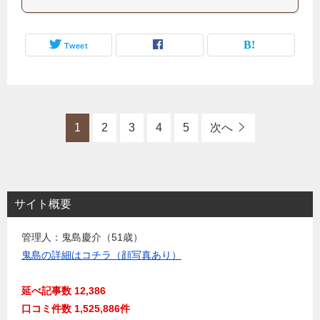
Tweet
1
2
3
4
5
次へ
サイト概要
管理人：鬼島慶介（51歳）
鬼島の詳細はコチラ（顔写真あり）
延べ記事数 12,386
口コミ件数 1,525,886件