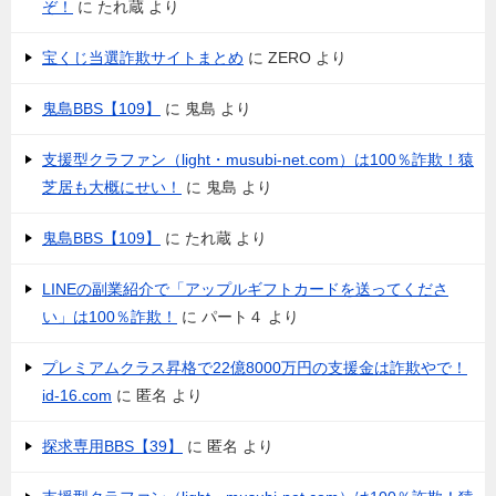
ぞ！
に
たれ蔵
より
宝くじ当選詐欺サイトまとめ
に
ZERO
より
鬼島BBS【109】
に
鬼島
より
支援型クラファン（light・musubi-net.com）は100％詐欺！猿
芝居も大概にせい！
に
鬼島
より
鬼島BBS【109】
に
たれ蔵
より
LINEの副業紹介で「アップルギフトカードを送ってくださ
い」は100％詐欺！
に
パート４
より
プレミアムクラス昇格で22億8000万円の支援金は詐欺やで！
id-16.com
に
匿名
より
探求専用BBS【39】
に
匿名
より