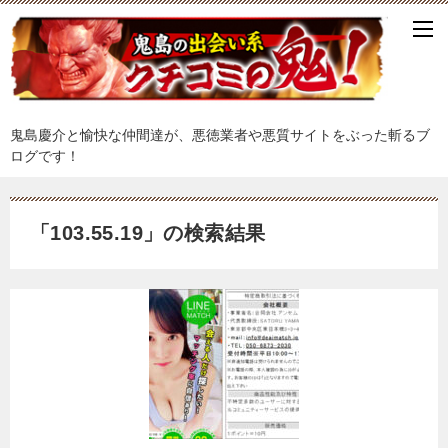
鬼島慶介と愉快な仲間達が、悪徳業者や悪質サイトをぶった斬るブ
ログです！
「
103.55.19
」の検索結果