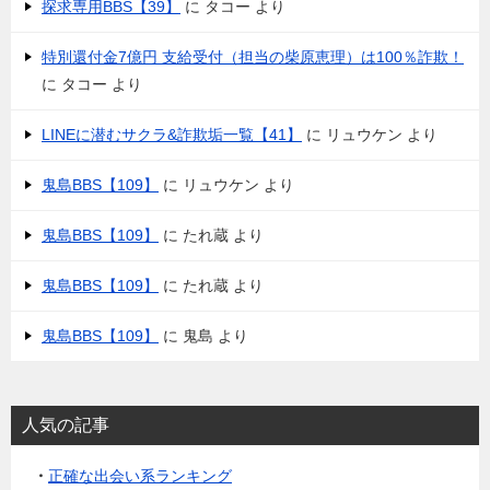
探求専用BBS【39】
に
タコー
より
特別還付金7億円 支給受付（担当の柴原恵理）は100％詐欺！
に
タコー
より
LINEに潜むサクラ&詐欺垢一覧【41】
に
リュウケン
より
鬼島BBS【109】
に
リュウケン
より
鬼島BBS【109】
に
たれ蔵
より
鬼島BBS【109】
に
たれ蔵
より
鬼島BBS【109】
に
鬼島
より
人気の記事
・
正確な出会い系ランキング