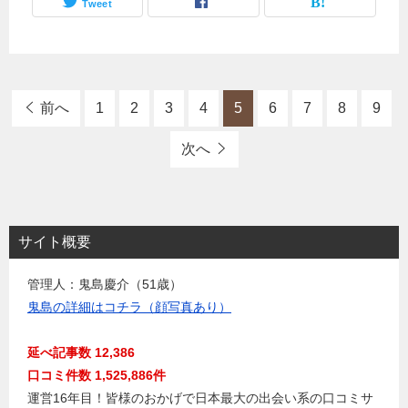
Tweet
前へ
1
2
3
4
5
6
7
8
9
次へ
サイト概要
管理人：鬼島慶介（51歳）
鬼島の詳細はコチラ（顔写真あり）
延べ記事数 12,386
口コミ件数 1,525,886件
運営16年目！皆様のおかげで日本最大の出会い系の口コミサ