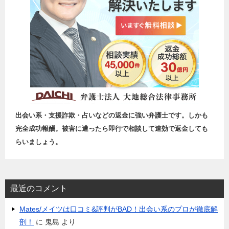
出会い系・支援詐欺・占いなどの返金に強い弁護士です。しかも
完全成功報酬。被害に遭ったら即行で相談して速効で返金しても
らいましょう。
最近のコメント
Mates/メイツは口コミ&評判がBAD！出会い系のプロが徹底解
剖！
に
鬼島
より