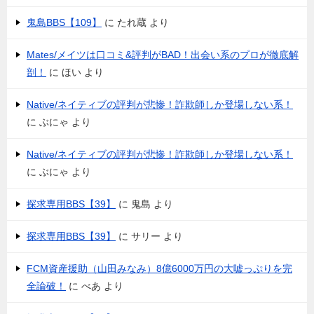
鬼島BBS【109】
に
たれ蔵
より
Mates/メイツは口コミ&評判がBAD！出会い系のプロが徹底解
剖！
に
ほい
より
Native/ネイティブの評判が悲惨！詐欺師しか登場しない系！
に
ぶにゃ
より
Native/ネイティブの評判が悲惨！詐欺師しか登場しない系！
に
ぶにゃ
より
探求専用BBS【39】
に
鬼島
より
探求専用BBS【39】
に
サリー
より
FCM資産援助（山田みなみ）8億6000万円の大嘘っぷりを完
全論破！
に
べあ
より