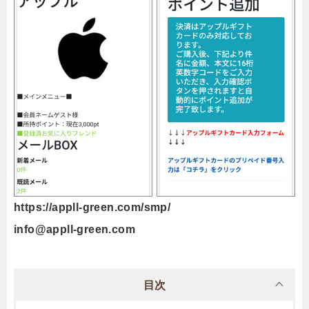
https://appll-green.com/smp/
info@appll-green.com
目次