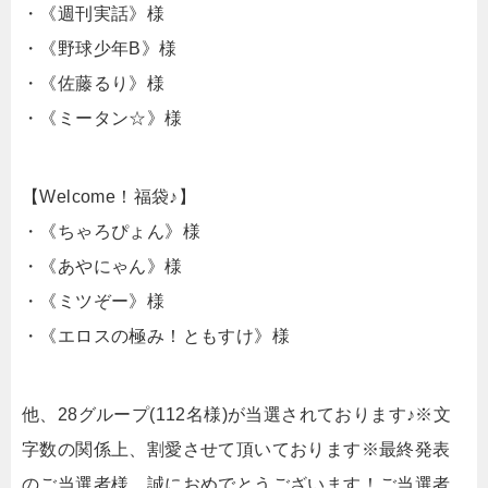
・《週刊実話》様
・《野球少年B》様
・《佐藤るり》様
・《ミータン☆》様
【Welcome！福袋♪】
・《ちゃろぴょん》様
・《あやにゃん》様
・《ミツぞー》様
・《エロスの極み！ともすけ》様
他、28グループ(112名様)が当選されております♪※文
字数の関係上、割愛させて頂いております※最終発表
のご当選者様、誠におめでとうございます！ご当選者