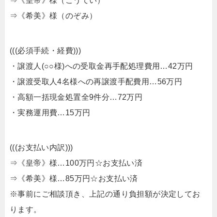
⇒《皇帝》様（こうてい）
⇒《希美》様（のぞみ）
(((必須手続・経費)))
・譲渡人(○○様)への受取金再手配処理費用…42万円
・譲渡受取人4名様への再譲渡手配費用…56万円
・高額一括現金処置全9件分…72万円
・実務運用費…15万円
(((お支払い内訳)))
⇒《皇帝》様…100万円☆お支払い済
⇒《希美》様…85万円☆お支払い済
※事前にご相談頂き、上記の通り負担額が決定してお
ります。