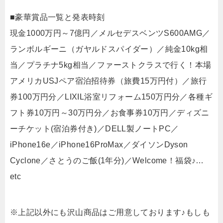
■豪華賞品一覧と発表時刻
現金1000万円～7億円／メルセデスベンツS600AMG／
ランボルギーニ（ガヤルドスパイダー）／純金10kg相
当／プラチナ5kg相当／ファーストクラスで行く！本場
アメリカUSJペア宿泊招待券（旅費15万円付）／旅行
券100万円分／LIXIL浴室リフォーム150万円分／各種ギ
フト券10万円～30万円分／お食事券10万円／ディズニ
ーチケット(宿泊券付き)／DELL製ノートPC／
iPhone16e／iPhone16ProMax／ダイソンDyson
Cyclone／さとうのご飯(1年分)／Welcome！福袋♪…
etc
※上記以外にも沢山商品はご用意しております♪もしも