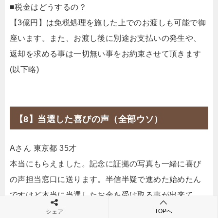
■税金はどうするの？
【3億円】は免税処理を施した上でのお渡しも可能で御
座います。また、お渡し後に別途お支払いの発生や、
返却を求める事は一切無い事をお約束させて頂きます
(以下略)
【8】当選した喜びの声（全部ウソ）
Aさん 東京都 35才
本当にもらえました。記念に証拠の写真も一緒に喜び
の声担当窓口に送ります。半信半疑で進めた始めたん
ですけど本当に当選したお金を受け取る事が出来て、
逆にビックリしてしまってます(笑)
TOPへ
シェア