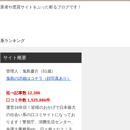
徳業者や悪質サイトをぶった斬るブログです！
い系ランキング
サイト概要
管理人：鬼島慶介（51歳）
鬼島の詳細はコチラ（顔写真あり）
延べ記事数 12,386
口コミ件数 1,525,886件
運営16年目！皆様のおかげで日本最大
の出会い系の口コミサイトになってお
ります！警視庁、消費生活センター、
弁護士事務所etc…日々色々なところ