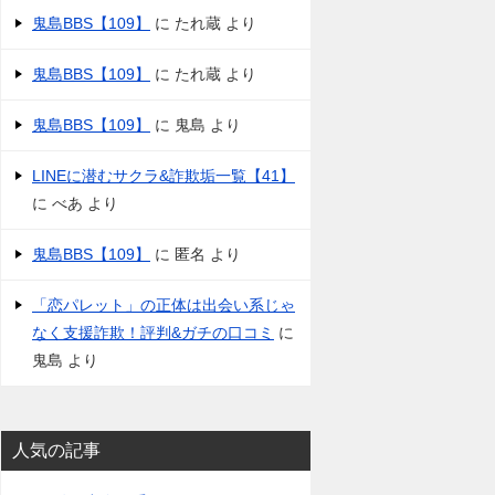
鬼島BBS【109】
に
たれ蔵
より
鬼島BBS【109】
に
たれ蔵
より
鬼島BBS【109】
に
鬼島
より
LINEに潜むサクラ&詐欺垢一覧【41】
に
べあ
より
鬼島BBS【109】
に
匿名
より
「恋パレット」の正体は出会い系じゃ
なく支援詐欺！評判&ガチの口コミ
に
鬼島
より
人気の記事