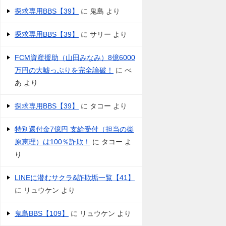
探求専用BBS【39】
に
鬼島
より
探求専用BBS【39】
に
サリー
より
FCM資産援助（山田みなみ）8億6000
万円の大嘘っぷりを完全論破！
に
べ
あ
より
探求専用BBS【39】
に
タコー
より
特別還付金7億円 支給受付（担当の柴
原恵理）は100％詐欺！
に
タコー
よ
り
LINEに潜むサクラ&詐欺垢一覧【41】
に
リュウケン
より
鬼島BBS【109】
に
リュウケン
より