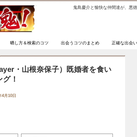
鬼島慶介と愉快な仲間達が、悪
晒し方＆検索のコツ
出会うコツのまとめ
正確な出会
ayer・山根奈保子）既婚者を食い
ング！
4年4月10日