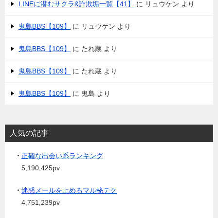
LINEに潜むサクラ&詐欺垢一覧【41】
に
リュウケン
より
鬼島BBS【109】
に
リュウケン
より
鬼島BBS【109】
に
たれ蔵
より
鬼島BBS【109】
に
たれ蔵
より
鬼島BBS【109】
に
鬼島
より
人気の記事
・
正確な出会い系ランキング
5,190,425pv
・
迷惑メールを止めるマル秘テク
4,751,239pv