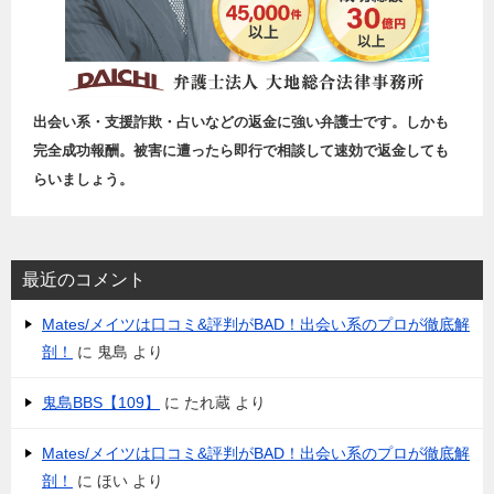
出会い系・支援詐欺・占いなどの返金に強い弁護士です。しかも
完全成功報酬。被害に遭ったら即行で相談して速効で返金しても
らいましょう。
最近のコメント
Mates/メイツは口コミ&評判がBAD！出会い系のプロが徹底解
剖！
に
鬼島
より
鬼島BBS【109】
に
たれ蔵
より
Mates/メイツは口コミ&評判がBAD！出会い系のプロが徹底解
剖！
に
ほい
より