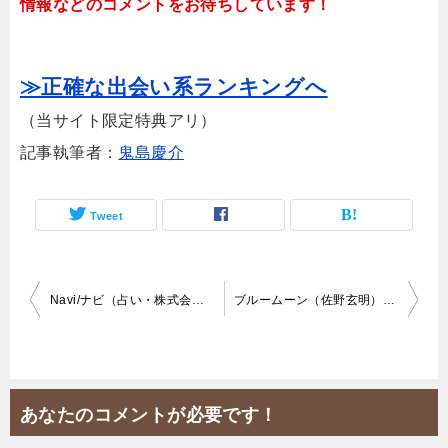
情報などのコメントをお待ちしています！
≫正確な出会い系ランキングへ
（当サイト限定特典アリ）
記事執筆者：
鬼島慶介
Tweet
投
Navi/ナビ（占い・株式会社シュエット・nav1.jp）評判が最悪！
ブルームーン（佐野玄明）は開運フクロウなどから誘引する邪悪占い！
稿
ナ
ビ
あなたのコメントが必要です！
ゲ