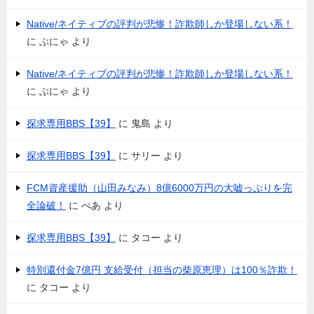
Native/ネイティブの評判が悲惨！詐欺師しか登場しない系！
に
ぶにゃ
より
Native/ネイティブの評判が悲惨！詐欺師しか登場しない系！
に
ぶにゃ
より
探求専用BBS【39】
に
鬼島
より
探求専用BBS【39】
に
サリー
より
FCM資産援助（山田みなみ）8億6000万円の大嘘っぷりを完
全論破！
に
べあ
より
探求専用BBS【39】
に
タコー
より
特別還付金7億円 支給受付（担当の柴原恵理）は100％詐欺！
に
タコー
より