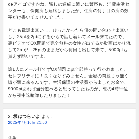
deアイゴですかね。騙しの連続に遭いに警察も、消費生活セ
ンターも、保健所も連絡しましたが、住所の何丁目の所の数
字だけ書いてませんでした。
どこも電話出無いし、ひっこかったら僕の問い合わせ出無い
し、25ptを2ptにするからで話し着いてメール来てたので、
裏ビデオでOX問題で完全無料の女性が出てるか動画ばかり流
して2ptが、25ptのままだから何回も出して来て、5000ptも
貰えず酷いですよ。
誰1人にメール打てずOX問題にpt全部持って行かれました。
セレブリティに！長くなりすみません。金額の問題じゃ無く
嘘が頭に来るんです。生活保護の生活費から出したお金で、
9000ptあれば当分遊べると思ってしたものが、朝の4時半位
から夜中迄喧嘩したりました！
坂はつらいよ
より:
2025年7月16日 21:50
先生