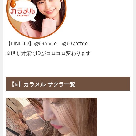
【LINE ID】@695lvilo、@637ptzqo
※晒し対策でIDがコロコロ変わります
【5】カラメル サクラ一覧