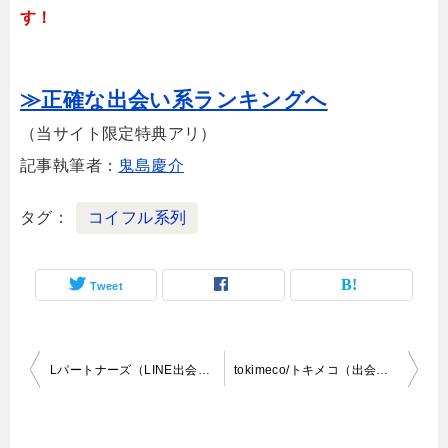
す！
≫正確な出会い系ランキングへ
（当サイト限定特典アリ）
記事執筆者：
鬼島慶介
タグ
コイフル系列
Tweet
投
Lパートナーズ（LINE出会い）の評判とサクラ一覧！
tokimeco/トキメコ（出会いアプリ）評判は？サクラいる？
稿
ナ