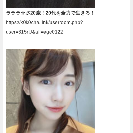
ラララ☆彡20歳！20代を全力で生きる！
https://k0k0cha.link/userroom.php?
user=315rU&afl=age0122