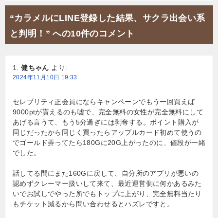
ビ
“カラメルにLINE登録した結果、サクラ出会い系
ゲ
と判明！” への10件のコメント
ー
シ
健ちゃん
より:
ョ
2024年11月10日 19:33
ン
セレブリティ正会員にならキャンペーンでもう一回買えば
9000ptが貰えるのも嘘で、完全無料の女性が完全無料にして
あげる言うて、もう5分過ぎには剥奪する。ポイント購入が
同じだったから同じく買ったらアップルカード初めて使うの
でゴールド弄ってたら180Gに20G上がったのに、値段が一緒
でした。
話してる間にまた160Gに戻して、自分所のアプリが悪いの
認めずクレーマー扱いして来て、最近運営側に何かあるみた
いでお試しでやった所でもトップに上がり、完全無料当たり
もチケット減るから問い合わせるとハズレですと。