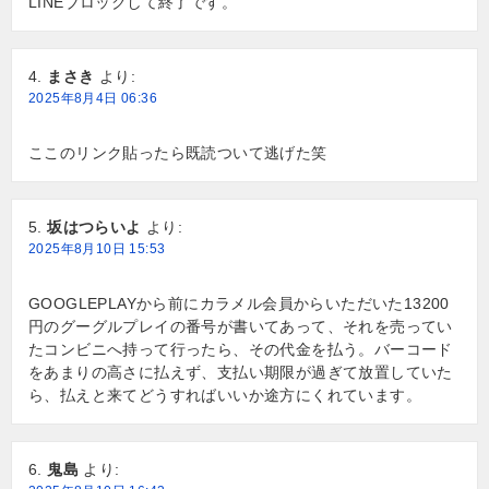
LINEブロックして終了です。
まさき
より:
2025年8月4日 06:36
ここのリンク貼ったら既読ついて逃げた笑
坂はつらいよ
より:
2025年8月10日 15:53
GOOGLEPLAYから前にカラメル会員からいただいた13200
円のグーグルプレイの番号が書いてあって、それを売ってい
たコンビニへ持って行ったら、その代金を払う。バーコード
をあまりの高さに払えず、支払い期限が過ぎて放置していた
ら、払えと来てどうすればいいか途方にくれています。
鬼島
より: