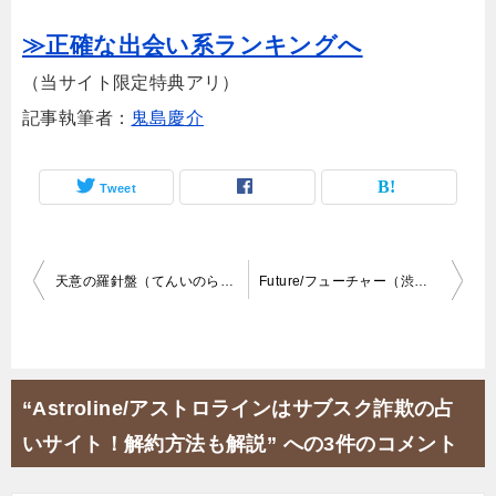
≫正確な出会い系ランキングへ
（当サイト限定特典アリ）
記事執筆者：
鬼島慶介
Tweet
投
天意の羅針盤（てんいのらしんばん）は評判で詐欺占いと断定！
Future/フューチャー（渋川徹・金山富治）番組統括という肩書のキャラがいる時点で悪徳！
稿
ナ
ビ
“Astroline/アストロラインはサブスク詐欺の占
ゲ
いサイト！解約方法も解説” への3件のコメント
ー
シ