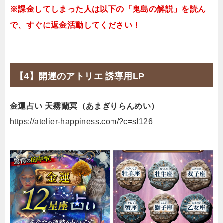
※課金してしまった人は以下の「鬼島の解説」を読ん
で、すぐに返金活動してください！
【4】開運のアトリエ 誘導用LP
金運占い 天霧蘭冥（あまぎりらんめい）
https://atelier-happiness.com/?c=sl126