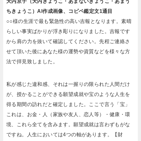
天内京子（天内きょうこ・あまないきょうこ・あまう
ちきょうこ）AI作成画像、コピペ鑑定文1通目
○○様の生涯で最も緊急性の高い吉報となります。素晴
らしい事実ばかりが浮き彫りになりました。吉報です
から肩の力を抜いて確認してください。先程ご連絡さ
せて頂いた後にあなた様の運勢や資質などを様々な方
法で拝見致しました。
私が感じた違和感、それは一握りの限られた人間だけ
が、授かることができる願望成就や宝のような人生を
得る期間の訪れだと確定しました。ここで言う「宝」
これは、お金・人（家族や友人、恋人等）・健康・環
境、これら全てを含みます。願望成就は言わずもがな
ですね。人生においては4つの軸があります。【財