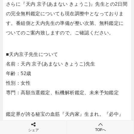
さらに『天内 京子(あまない きょうこ)』先生との2日間
の完全無料鑑定についても現在調整中となっておりま
す。番組側と天内先生の準備が整い次第、無料鑑定に
ついてのご案内致しますので、ご確認ください。
■天内京子先生について
名前：天内 京子(あまない きょうこ)先生
年齢：52歳
性別：女性
専門：高額当選鑑定、転機解析鑑定、未来予知鑑定
鑑定界が誇る秘宝の血筋『天内家』生まれ。『必中』
との評判から政界・財界において成功者を生み出し続
TOPへ
シェア
けている。鑑定対象を選ぶ代わりに絶対に外れない鑑