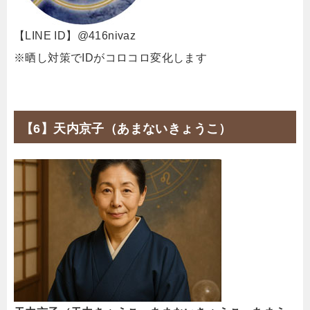
【LINE ID】@416nivaz
※晒し対策でIDがコロコロ変化します
【6】天内京子（あまないきょうこ）