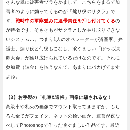
そんな風に被害者ヅラをかまして、こちらをまるで加
害者のように煽ってくるのが「煽り役のサクラ」で
す。
戦時中の軍隊並みに連帯責任を押し付けてくる
の
が特徴です。そもそもがサクラとしかやり取りできな
いシステム…。つまり1人のオペレーターが資産家、弁
護士、煽り役と何役もこなし、涙ぐましい「ぼっち演
劇大会」が繰り広げられているだけなのです。それに
参加費（課金）を払うなんて、あまりにバカげてます
よね。
【3】お手製の「札束&通帳」画像に騙されるな！
高級車や札束の画像でマウント取ってきますが、もち
ろん全てがフェイク。ネットの拾い画か、運営が夜な
べしてPhotoshopで作った涙ぐましい作品です。最近