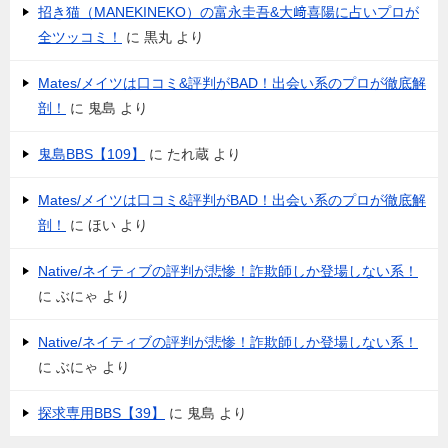
招き猫（MANEKINEKO）の富永圭吾&大﨑喜陽に占いプロが
全ツッコミ！
に
黒丸
より
Mates/メイツは口コミ&評判がBAD！出会い系のプロが徹底解
剖！
に
鬼島
より
鬼島BBS【109】
に
たれ蔵
より
Mates/メイツは口コミ&評判がBAD！出会い系のプロが徹底解
剖！
に
ほい
より
Native/ネイティブの評判が悲惨！詐欺師しか登場しない系！
に
ぶにゃ
より
Native/ネイティブの評判が悲惨！詐欺師しか登場しない系！
に
ぶにゃ
より
探求専用BBS【39】
に
鬼島
より