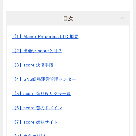
目次
【1】Manor Properties LTD 概要
【2】出会い scoreとは？
【3】score 決済手段
【4】SNS総務運営管理センター
【5】score 煽り役サクラ一覧
【6】score 昔のドメイン
【7】score 姉妹サイト