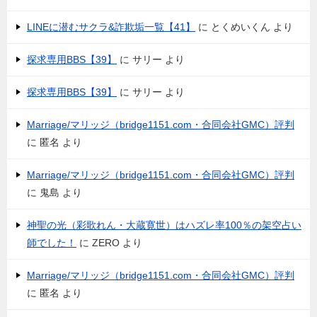
LINEに潜むサクラ&詐欺垢一覧【41】
に
とくめいくん
より
探求専用BBS【39】
に
サリー
より
探求専用BBS【39】
に
サリー
より
Marriage/マリッジ（bridge1151.com・合同会社GMC）評判
に
匿名
より
Marriage/マリッジ（bridge1151.com・合同会社GMC）評判
に
鬼島
より
神聖の光（彩歌れん・大蔵寛世）はハズレ率100％の架空占い
師でした！
に
ZERO
より
Marriage/マリッジ（bridge1151.com・合同会社GMC）評判
に
匿名
より