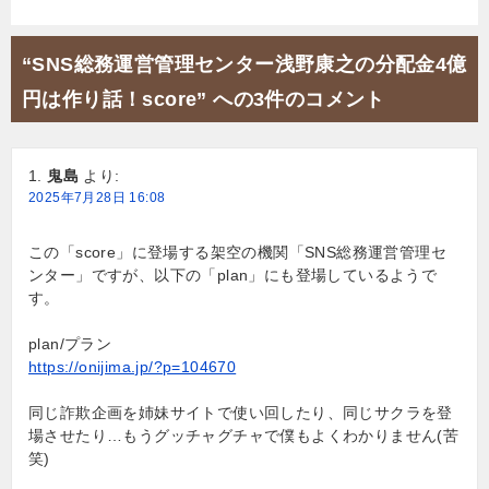
ナ
ビ
“SNS総務運営管理センター浅野康之の分配金4億
ゲ
円は作り話！score” への3件のコメント
ー
シ
鬼島
より:
ョ
2025年7月28日 16:08
ン
この「score」に登場する架空の機関「SNS総務運営管理セ
ンター」ですが、以下の「plan」にも登場しているようで
す。
plan/プラン
https://onijima.jp/?p=104670
同じ詐欺企画を姉妹サイトで使い回したり、同じサクラを登
場させたり…もうグッチャグチャで僕もよくわかりません(苦
笑)