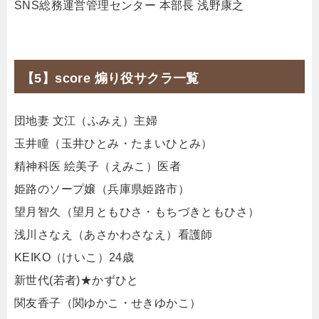
SNS総務運営管理センター 本部長 浅野康之
【5】score 煽り役サクラ一覧
団地妻 文江（ふみえ）主婦
玉井瞳（玉井ひとみ・たまいひとみ）
精神科医 絵美子（えみこ）医者
姫路のソープ嬢（兵庫県姫路市）
望月智久（望月ともひさ・もちづきともひさ）
浅川さなえ（あさかわさなえ）看護師
KEIKO（けいこ）24歳
新世代(若者)★かずひと
関友香子（関ゆかこ・せきゆかこ）