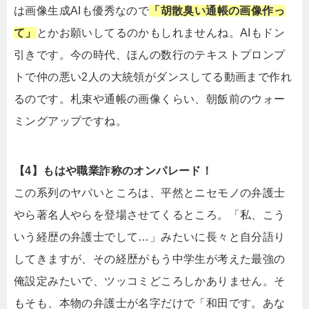
は画像生成AIも優秀なので
「胡散臭い通帳の画像作っ
て」
とかお願いしてるのかもしれませんね。AIもドン
引きです。今の時代、ほんの数行のテキストプロンプ
トで仲の悪い2人の大統領がダンスしてる動画まで作れ
るのです。札束や通帳の画像くらい、朝飯前のウォー
ミングアップですね。
【4】もはや職業詐称のオンパレード！
この系列のヤバいところは、平然とニセモノの弁護士
やら著名人やらを登場させてくるところ。「私、こう
いう経歴の弁護士でして…」みたいに長々と自分語り
してきますが、その経歴がもう中学生が考えた最強の
俺設定みたいで、ツッコミどころしかありません。そ
もそも、本物の弁護士が名字だけで「和田です。あな