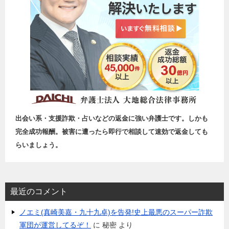
出会い系・支援詐欺・占いなどの返金に強い弁護士です。しかも
完全成功報酬。被害に遭ったら即行で相談して速効で返金しても
らいましょう。
最近のコメント
ノエミ(真崎美嘉・九十九卓)を告発!史上最悪のスーパー詐欺
軍団が運営してるぞ！
に
秘密
より