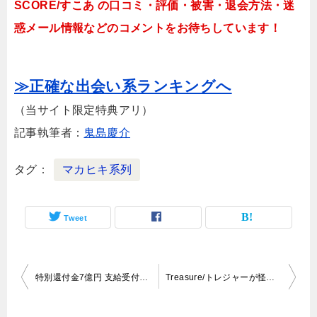
SCORE/すこあ の口コミ・評価・被害・退会方法・迷
惑メール情報などのコメントをお待ちしています！
≫正確な出会い系ランキングへ
（当サイト限定特典アリ）
記事執筆者：
鬼島慶介
タグ
マカヒキ系列
Tweet
投
特別還付金7億円 支給受付（担当の柴原恵理）は100％詐欺！
Treasure/トレジャーが怪しい？評判通りのサクラ出会い系でした！
稿