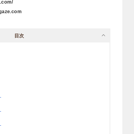
e.com/
egaze.com
目次
）
）
）