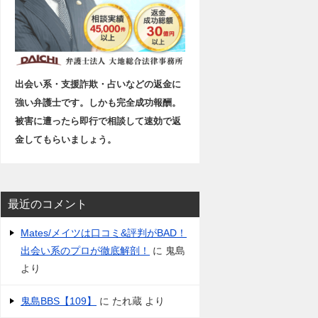
出会い系・支援詐欺・占いなどの返金に
強い弁護士です。しかも完全成功報酬。
被害に遭ったら即行で相談して速効で返
金してもらいましょう。
最近のコメント
Mates/メイツは口コミ&評判がBAD！
出会い系のプロが徹底解剖！
に
鬼島
より
鬼島BBS【109】
に
たれ蔵
より