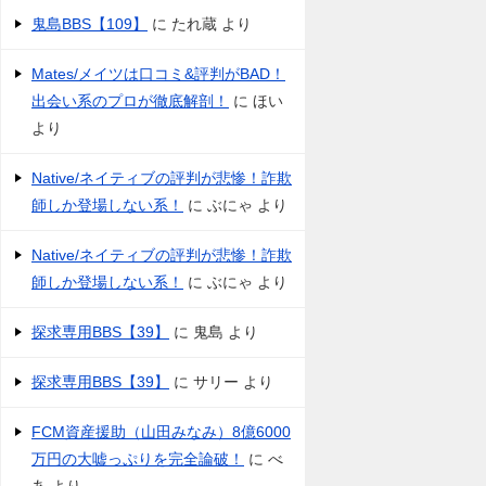
鬼島BBS【109】
に
たれ蔵
より
Mates/メイツは口コミ&評判がBAD！
出会い系のプロが徹底解剖！
に
ほい
より
Native/ネイティブの評判が悲惨！詐欺
師しか登場しない系！
に
ぶにゃ
より
Native/ネイティブの評判が悲惨！詐欺
師しか登場しない系！
に
ぶにゃ
より
探求専用BBS【39】
に
鬼島
より
探求専用BBS【39】
に
サリー
より
FCM資産援助（山田みなみ）8億6000
万円の大嘘っぷりを完全論破！
に
べ