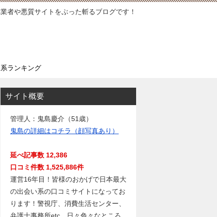
徳業者や悪質サイトをぶった斬るブログです！
い系ランキング
サイト概要
管理人：鬼島慶介（51歳）
鬼島の詳細はコチラ（顔写真あり）
延べ記事数 12,386
口コミ件数 1,525,886件
運営16年目！皆様のおかげで日本最大
の出会い系の口コミサイトになってお
ります！警視庁、消費生活センター、
弁護士事務所etc…日々色々なところ