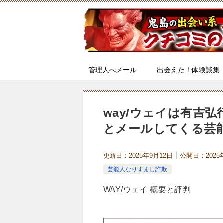
管理人へメール
出会えた！体験談集
way/ウェイは有吉
とメールしてくる芸
更新日：
2025年9月12日
公開日：
202
芸能人なりすまし詐欺
WAY/ウェイ 概要と評判