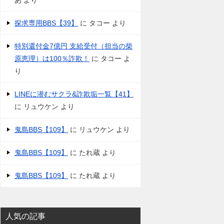
あ
より
探求専用BBS【39】
に
タコー
より
特別還付金7億円 支給受付（担当の柴
原恵理）は100％詐欺！
に
タコー
よ
り
LINEに潜むサクラ&詐欺垢一覧【41】
に
リュウケン
より
鬼島BBS【109】
に
リュウケン
より
鬼島BBS【109】
に
たれ蔵
より
鬼島BBS【109】
に
たれ蔵
より
人気の記事