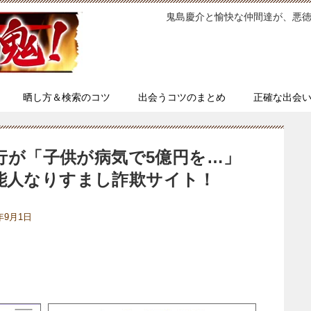
鬼島慶介と愉快な仲間達が、悪
晒し方＆検索のコツ
出会うコツのまとめ
正確な出会
弘行が「子供が病気で5億円を…」
能人なりすまし詐欺サイト！
5年9月1日