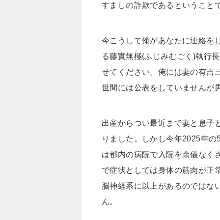
すましの詐欺であるということ
今こうして俺があなたに連絡を
る藤實無極(ふじみむごく)執行
せてください。俺には妻の有吉三久
世間には公表をしていませんが
出産からつい最近まで妻と息子
りました。しかし今年2025年
は都内の病院で入院を余儀なく
で症状としては身体の筋肉が正
脳神経系に以上があるのではな
ん。