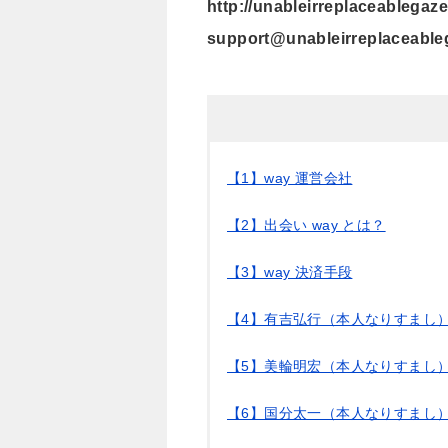
http://unableirreplaceablegaz
support@unableirreplaceabl
【1】way 運営会社
【2】出会い way とは？
【3】way 決済手段
【4】有吉弘行（本人なりすまし
【5】美輪明宏（本人なりすまし
【6】国分太一（本人なりすまし