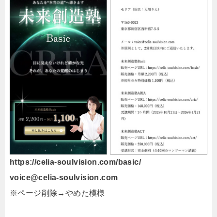
https://celia-soulvision.com/basic/
voice@celia-soulvision.com
※ページ削除→やめた模様