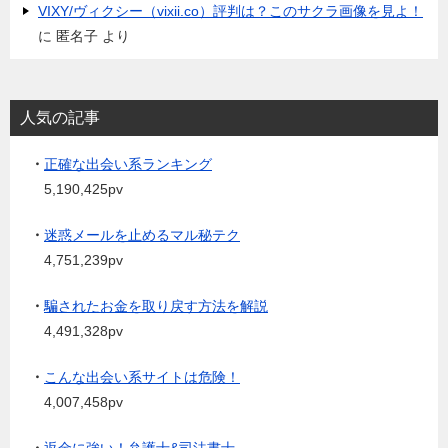
VIXY/ヴィクシー（vixii.co）評判は？このサクラ画像を見よ！
に
匿名子
より
人気の記事
・
正確な出会い系ランキング
5,190,425pv
・
迷惑メールを止めるマル秘テク
4,751,239pv
・
騙されたお金を取り戻す方法を解説
4,491,328pv
・
こんな出会い系サイトは危険！
4,007,458pv