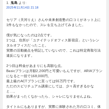
鬼島
より:
ョ
2025年11月14日 21:18
ン
セリア（天河りえ）さんや未来創造塾の口コミがネット上に
1件もなかったので、スレを立ち上げてみました。
僕が気になったのは2点です。
1つは、住所が「ユナイテッドオフィス新宿店」というレン
タルオフィスだったこと。
実際の活動拠点を明記していないので、これは特定商取引法
違反になります。
2つ目は料金があまりにも高額な点。
Basicプランは月額2,200円と可愛いもんですが、ARIAプラン
になると一括で168,000円。
最上級のACTプランに至っては55万円です。
ただのスピリチュアル講座にしては、少々高すぎるかな
と…。
効果がまったくなかったら、シャレになりませんよね。
タイトルにもありますが、実際に体験された方の口コミ、体