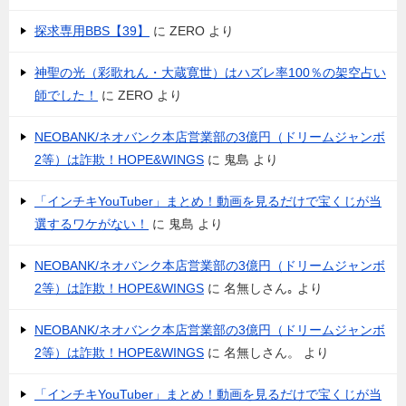
探求専用BBS【39】
に
ZERO
より
神聖の光（彩歌れん・大蔵寛世）はハズレ率100％の架空占い
師でした！
に
ZERO
より
NEOBANK/ネオバンク本店営業部の3億円（ドリームジャンボ
2等）は詐欺！HOPE&WINGS
に
鬼島
より
「インチキYouTuber」まとめ！動画を見るだけで宝くじが当
選するワケがない！
に
鬼島
より
NEOBANK/ネオバンク本店営業部の3億円（ドリームジャンボ
2等）は詐欺！HOPE&WINGS
に
名無しさん｡
より
NEOBANK/ネオバンク本店営業部の3億円（ドリームジャンボ
2等）は詐欺！HOPE&WINGS
に
名無しさん。
より
「インチキYouTuber」まとめ！動画を見るだけで宝くじが当