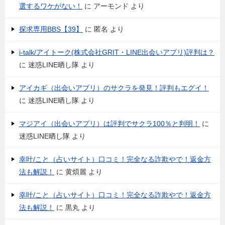
選するワケがない！
に
アーモンド
より
探求専用BBS【39】
に
匿名
より
i-talk/アイトーク(株式会社GRIT・LINE出会いアプリ)評判は？
に
迷惑LINE晒し隊
より
アイカギ（出会いアプリ）のサクラを発見！評判もエグイ！
に
迷惑LINE晒し隊
より
マジアイ（出会いアプリ）は評判でサクラ100％と判明！
に
迷惑LINE晒し隊
より
幸叶/こと（占いサイト）口コミ！完全なる詐欺やで！返金方
法も解説！
に
黄煩麗
より
幸叶/こと（占いサイト）口コミ！完全なる詐欺やで！返金方
法も解説！
に
黒丸
より