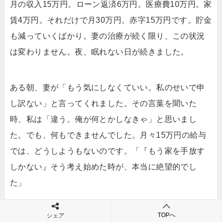
月の収入15万円。ローン返済6万円。医療費10万円。家
賃4万円。それだけで月30万円。赤字15万円です。貯金
も減っていくばかり。妻の治療が続く限り、この状況
は変わりません。夜、眠れない日が続きました。
ある朝、妻が「もう気にしなくていい。私のせいで申
し訳ない」と言ってくれました。その言葉を聞いた
時、私は「違う。俺が何とかしなきゃ」と思いまし
た。でも、何もできませんでした。月々15万円の給与
では、どうしようもないのです。「『もう家を手放す
しかない』そう考え始めた時が、本当に絶望的でし
た」
TOPへ
シェア
インターネットで支援サービスを検索して、支援型ク