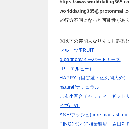
https://www.worlddating365.c
worlddating365@protonmail.
※行方不明になった可能性があ
※以下の芸能人なりすまし詐欺
フルーツ/FRUIT
e-partners/イーパートナーズ
LP（エルピー）
HAPPY（目黒蓮・佐久間大介）
natural/ナチュラル
吉永小百合チャリティーギフト
イブ/EVE
ASH/アッシュ(pure.mail-ash.co
PING(ピング)相葉雅紀・岩田剛