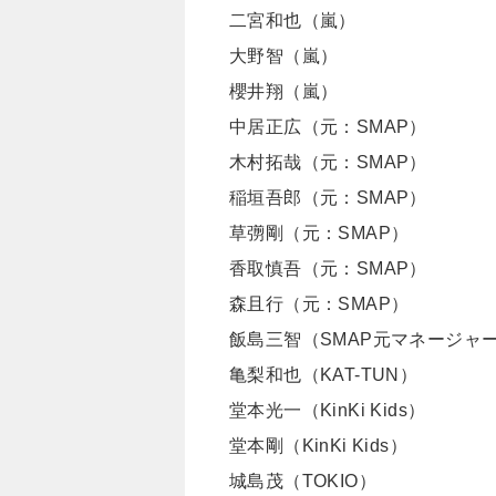
二宮和也（嵐）
大野智（嵐）
櫻井翔（嵐）
中居正広（元：SMAP）
木村拓哉（元：SMAP）
稲垣吾郎（元：SMAP）
草彅剛（元：SMAP）
香取慎吾（元：SMAP）
森且行（元：SMAP）
飯島三智（SMAP元マネージャ
亀梨和也（KAT-TUN）
堂本光一（KinKi Kids）
堂本剛（KinKi Kids）
城島茂（TOKIO）