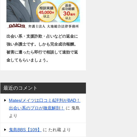
出会い系・支援詐欺・占いなどの返金に
強い弁護士です。しかも完全成功報酬。
被害に遭ったら即行で相談して速効で返
金してもらいましょう。
最近のコメント
Mates/メイツは口コミ&評判がBAD！
出会い系のプロが徹底解剖！
に
鬼島
より
鬼島BBS【109】
に
たれ蔵
より