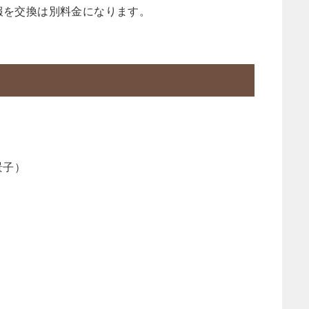
報を交換は別料金になります。
）
景子）