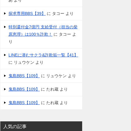
あ
より
探求専用BBS【39】
に
タコー
より
特別還付金7億円 支給受付（担当の柴
原恵理）は100％詐欺！
に
タコー
よ
り
LINEに潜むサクラ&詐欺垢一覧【41】
に
リュウケン
より
鬼島BBS【109】
に
リュウケン
より
鬼島BBS【109】
に
たれ蔵
より
鬼島BBS【109】
に
たれ蔵
より
人気の記事