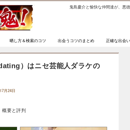
鬼島慶介と愉快な仲間達が、悪
晒し方＆検索のコツ
出会うコツのまとめ
正確な出会
orlddating）はニセ芸能人ダラケの
4年7月24日
イツ 概要と評判