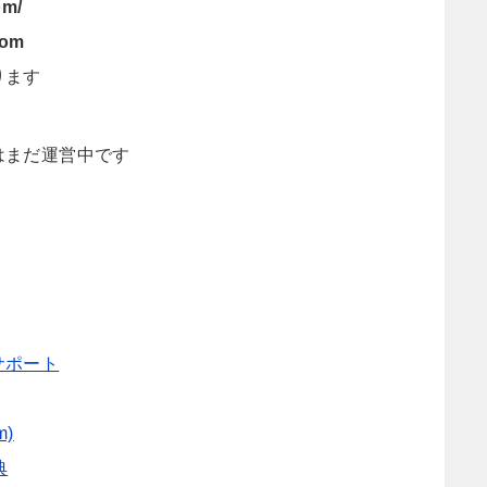
om/
com
ります
はまだ運営中です
サポート
m)
典