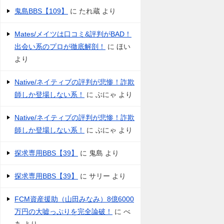
鬼島BBS【109】
に
たれ蔵
より
Mates/メイツは口コミ&評判がBAD！
出会い系のプロが徹底解剖！
に
ほい
より
Native/ネイティブの評判が悲惨！詐欺
師しか登場しない系！
に
ぶにゃ
より
Native/ネイティブの評判が悲惨！詐欺
師しか登場しない系！
に
ぶにゃ
より
探求専用BBS【39】
に
鬼島
より
探求専用BBS【39】
に
サリー
より
FCM資産援助（山田みなみ）8億6000
万円の大嘘っぷりを完全論破！
に
べ