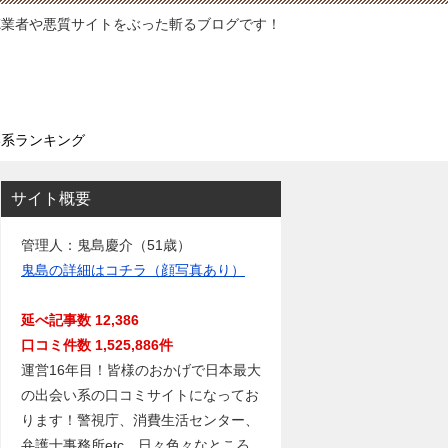
徳業者や悪質サイトをぶった斬るブログです！
い系ランキング
サイト概要
管理人：鬼島慶介（51歳）
鬼島の詳細はコチラ（顔写真あり）
延べ記事数 12,386
口コミ件数 1,525,886件
運営16年目！皆様のおかげで日本最大
の出会い系の口コミサイトになってお
ります！警視庁、消費生活センター、
弁護士事務所etc…日々色々なところ