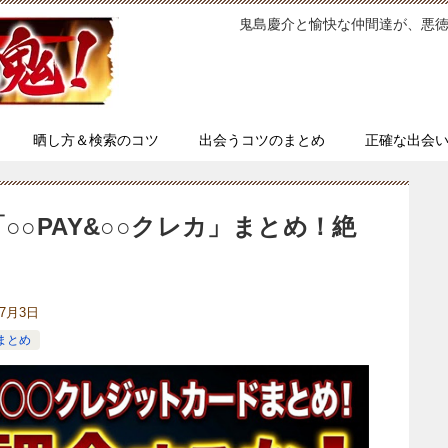
鬼島慶介と愉快な仲間達が、悪
晒し方＆検索のコツ
出会うコツのまとめ
正確な出会
○○PAY&○○クレカ」まとめ！絶
年7月3日
まとめ