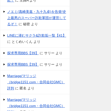
欺！
に
主婦A
より
ノエミ(真崎美嘉・九十九卓)を告発!史
上最悪のスーパー詐欺軍団が運営して
るぞ！
に
秘密
より
LINEに潜むサクラ&詐欺垢一覧【41】
に
とくめいくん
より
探求専用BBS【39】
に
サリー
より
探求専用BBS【39】
に
サリー
より
Marriage/マリッジ
（bridge1151.com・合同会社GMC）
評判
に
匿名
より
Marriage/マリッジ
（bridge1151.com・合同会社GMC）