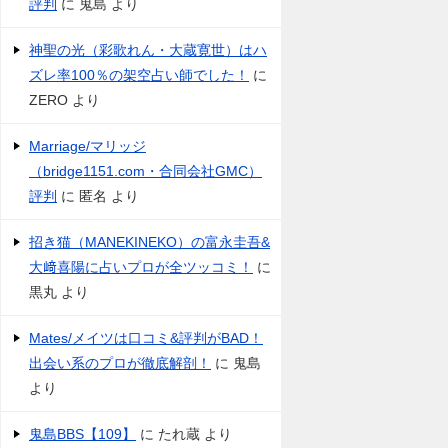
評判
に
鬼島
より
神聖の光（彩歌れん・大蔵寛世）はハ
ズレ率100％の架空占い師でした！
に
ZERO
より
Marriage/マリッジ
（bridge1151.com・合同会社GMC）
評判
に
匿名
より
招き猫（MANEKINEKO）の富永圭吾&
大﨑喜陽に占いプロが全ツッコミ！
に
黒丸
より
Mates/メイツは口コミ&評判がBAD！
出会い系のプロが徹底解剖！
に
鬼島
より
鬼島BBS【109】
に
たれ蔵
より