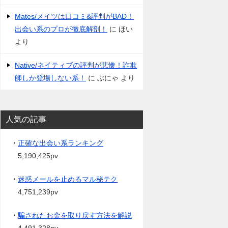
Mates/メイツは口コミ&評判がBAD！
出会い系のプロが徹底解剖！
に
ほい
より
Native/ネイティブの評判が悲惨！詐欺
師しか登場しない系！
に
ぶにゃ
より
人気の記事
・
正確な出会い系ランキング
5,190,425pv
・
迷惑メールを止めるマル秘テク
4,751,239pv
・
騙されたお金を取り戻す方法を解説