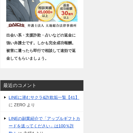
出会い系・支援詐欺・占いなどの返金に
強い弁護士です。しかも完全成功報酬。
被害に遭ったら即行で相談して速効で返
金してもらいましょう。
最近のコメント
LINEに潜むサクラ&詐欺垢一覧【41】
に
ZERO
より
LINEの副業紹介で「アップルギフトカ
ードを送ってください」は100％詐