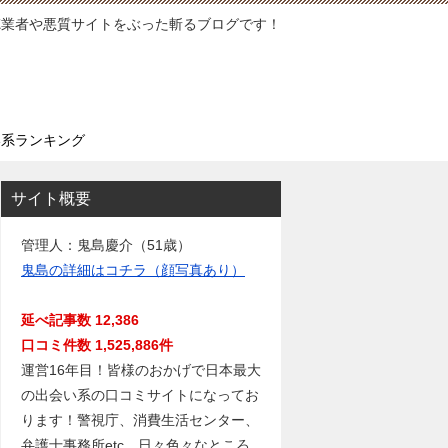
徳業者や悪質サイトをぶった斬るブログです！
い系ランキング
サイト概要
管理人：鬼島慶介（51歳）
鬼島の詳細はコチラ（顔写真あり）
延べ記事数 12,386
口コミ件数 1,525,886件
運営16年目！皆様のおかげで日本最大
の出会い系の口コミサイトになってお
ります！警視庁、消費生活センター、
弁護士事務所etc…日々色々なところ