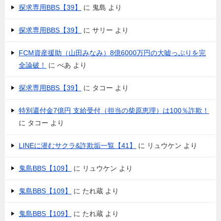
探求専用BBS【39】
に
鬼島
より
探求専用BBS【39】
に
サリー
より
FCM資産援助（山田みなみ）8億6000万円の大嘘っぷりを完
全論破！
に
べあ
より
探求専用BBS【39】
に
タコー
より
特別還付金7億円 支給受付（担当の柴原恵理）は100％詐欺！
に
タコー
より
LINEに潜むサクラ&詐欺垢一覧【41】
に
リュウケン
より
鬼島BBS【109】
に
リュウケン
より
鬼島BBS【109】
に
たれ蔵
より
鬼島BBS【109】
に
たれ蔵
より