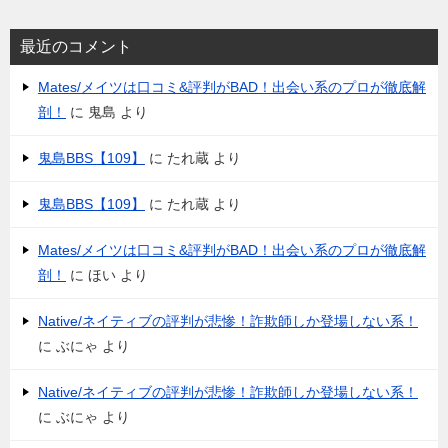
最近のコメント
Mates/メイツは口コミ&評判がBAD！出会い系のプロが徹底解
剖！
に
鬼島
より
鬼島BBS【109】
に
たれ蔵
より
鬼島BBS【109】
に
たれ蔵
より
Mates/メイツは口コミ&評判がBAD！出会い系のプロが徹底解
剖！
に
ほい
より
Native/ネイティブの評判が悲惨！詐欺師しか登場しない系！
に
ぶにゃ
より
Native/ネイティブの評判が悲惨！詐欺師しか登場しない系！
に
ぶにゃ
より