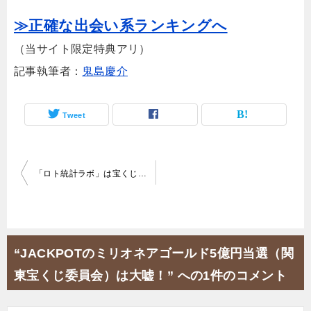
≫正確な出会い系ランキングへ
（当サイト限定特典アリ）
記事執筆者：
鬼島慶介
Tweet
投
「ロト統計ラボ」は宝くじ当選詐欺！ネット上で口コミを捏造してるぞ！
稿
ナ
ビ
“JACKPOTのミリオネアゴールド5億円当選（関
ゲ
東宝くじ委員会）は大嘘！” への1件のコメント
ー
シ