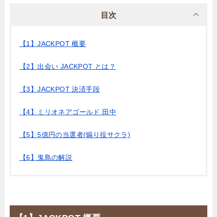
目次
【1】JACKPOT 概要
【2】出会い JACKPOT とは？
【3】JACKPOT 決済手段
【4】ミリオネアゴールド 田中
【5】5億円の当選者(煽り役サクラ)
【6】鬼島の解説