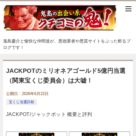
鬼島慶介と愉快な仲間達が、悪徳業者や悪質サイトをぶった斬るブ
ログです！
JACKPOTのミリオネアゴールド5億円当選
（関東宝くじ委員会）は大嘘！
公開日：
2026年6月22日
宝くじ当選詐欺
JACKPOT/ジャックポット 概要と評判