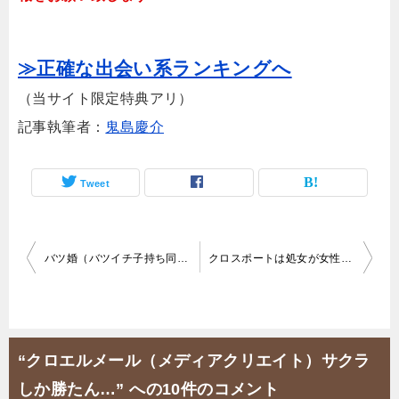
≫正確な出会い系ランキングへ
（当サイト限定特典アリ）
記事執筆者：
鬼島慶介
Tweet
投
バツ婚（バツイチ子持ち同士の出会い）で会えた人いる？
クロスポートは処女が女性会員の入会条件というダメダメ出会い系
稿
ナ
ビ
“クロエルメール（メディアクリエイト）サクラ
ゲ
しか勝たん…” への10件のコメント
ー