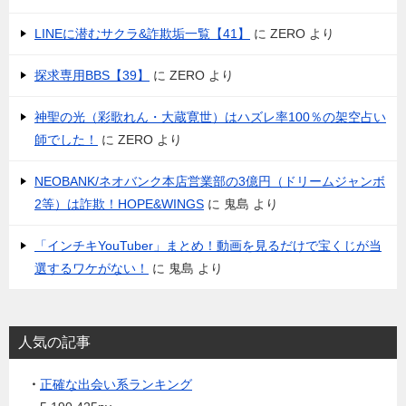
LINEに潜むサクラ&詐欺垢一覧【41】
に
ZERO
より
探求専用BBS【39】
に
ZERO
より
神聖の光（彩歌れん・大蔵寛世）はハズレ率100％の架空占い
師でした！
に
ZERO
より
NEOBANK/ネオバンク本店営業部の3億円（ドリームジャンボ
2等）は詐欺！HOPE&WINGS
に
鬼島
より
「インチキYouTuber」まとめ！動画を見るだけで宝くじが当
選するワケがない！
に
鬼島
より
人気の記事
・
正確な出会い系ランキング