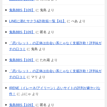
鬼島BBS【109】
に
鬼島
より
LINEに潜むサクラ&詐欺垢一覧【41】
に
べあ
より
鬼島BBS【109】
に
匿名
より
「恋パレット」の正体は出会い系じゃなく支援詐欺！評判&ガ
チの口コミ
に
鬼島
より
鬼島BBS【109】
に
たれ蔵
より
「恋パレット」の正体は出会い系じゃなく支援詐欺！評判&ガ
チの口コミ
に
マリ
より
IRENE（イレーネ/アイリーン）占いサイトの評判が劇ヤバな
件！
に
ぶにゃ
より
鬼島BBS【109】
に
匿名
より