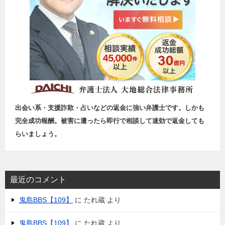
出会い系・支援詐欺・占いなどの返金に強い弁護士です。しかも
完全成功報酬。被害に遭ったら即行で相談して速効で返金しても
らいましょう。
最近のコメント
鬼島BBS【109】
に
たれ蔵
より
鬼島BBS【109】
に
たれ蔵
より