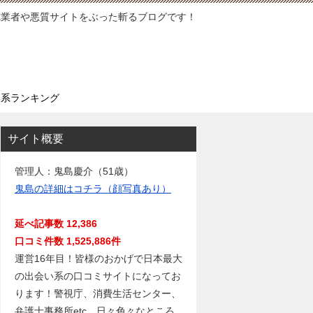
徳業者や悪質サイトをぶった斬るブログです！
い系ランキング
サイト概要
管理人：鬼島慶介（51歳）
鬼島の詳細はコチラ（顔写真あり）
延べ記事数 12,386
口コミ件数 1,525,886件
運営16年目！皆様のおかげで日本最大
の出会い系の口コミサイトになってお
ります！警視庁、消費生活センター、
弁護士事務所etc…日々色々なところ