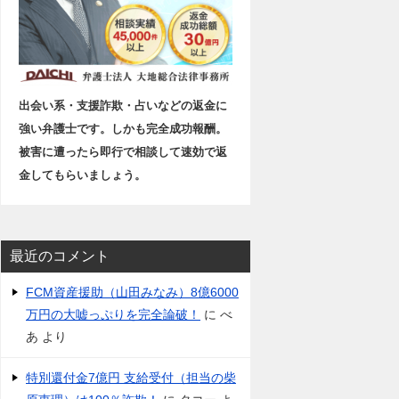
出会い系・支援詐欺・占いなどの返金に
強い弁護士です。しかも完全成功報酬。
被害に遭ったら即行で相談して速効で返
金してもらいましょう。
最近のコメント
FCM資産援助（山田みなみ）8億6000
万円の大嘘っぷりを完全論破！
に
べ
あ
より
特別還付金7億円 支給受付（担当の柴