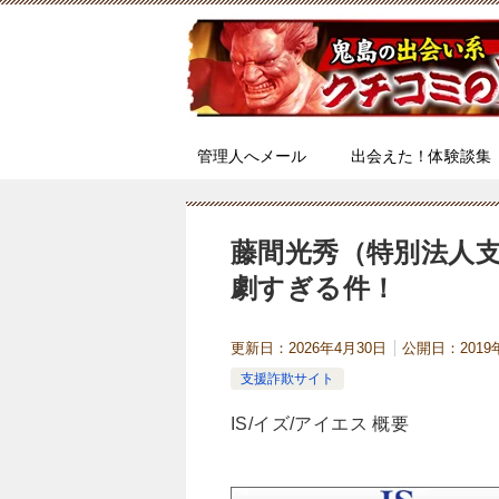
管理人へメール
出会えた！体験談集
藤間光秀（特別法人支
劇すぎる件！
更新日：
2026年4月30日
公開日：
201
支援詐欺サイト
IS/イズ/アイエス 概要