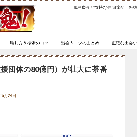
鬼島慶介と愉快な仲間達が、悪
晒し方＆検索のコツ
出会うコツのまとめ
正確な出会
援団体の80億円）が壮大に茶番
9年6月24日