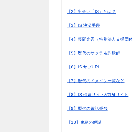
【2】出会い「IS」とは？
【3】IS 決済手段
【4】藤間光秀（特別法人支援団
【5】歴代のサクラ＆詐欺師
【6】IS サブURL
【7】歴代のドメイン一覧など
【8】IS 姉妹サイト&前身サイト
【9】歴代の電話番号
【10】鬼島の解説