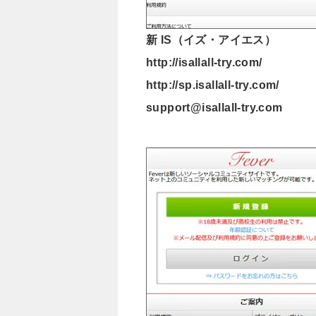
新 IS（イズ・アイエス）
http://isallall-try.com/
http://sp.isallall-try.com/
support@isallall-try.com