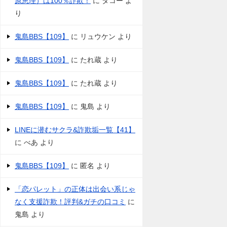
原恵理）は100％詐欺！
に
タコー
よ
り
鬼島BBS【109】
に
リュウケン
より
鬼島BBS【109】
に
たれ蔵
より
鬼島BBS【109】
に
たれ蔵
より
鬼島BBS【109】
に
鬼島
より
LINEに潜むサクラ&詐欺垢一覧【41】
に
べあ
より
鬼島BBS【109】
に
匿名
より
「恋パレット」の正体は出会い系じゃ
なく支援詐欺！評判&ガチの口コミ
に
鬼島
より