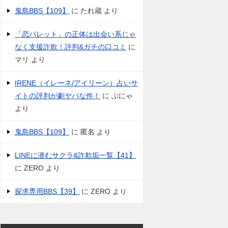
鬼島BBS【109】
に
たれ蔵
より
「恋パレット」の正体は出会い系じゃ
なく支援詐欺！評判&ガチの口コミ
に
マリ
より
IRENE（イレーネ/アイリーン）占いサ
イトの評判が劇ヤバな件！
に
ぶにゃ
より
鬼島BBS【109】
に
匿名
より
LINEに潜むサクラ&詐欺垢一覧【41】
に
ZERO
より
探求専用BBS【39】
に
ZERO
より