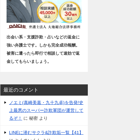
出会い系・支援詐欺・占いなどの返金に
強い弁護士です。しかも完全成功報酬。
被害に遭ったら即行で相談して速効で返
金してもらいましょう。
最近のコメント
ノエミ(真崎美嘉・九十九卓)を告発!史
上最悪のスーパー詐欺軍団が運営して
るぞ！
に
秘密
より
LINEに潜むサクラ&詐欺垢一覧【41】