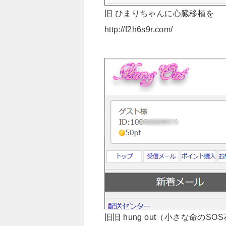
旧 ひまりちゃんに心臓移植を
http://f2h6s9r.com/
旧旧 hung out（小さな命のS