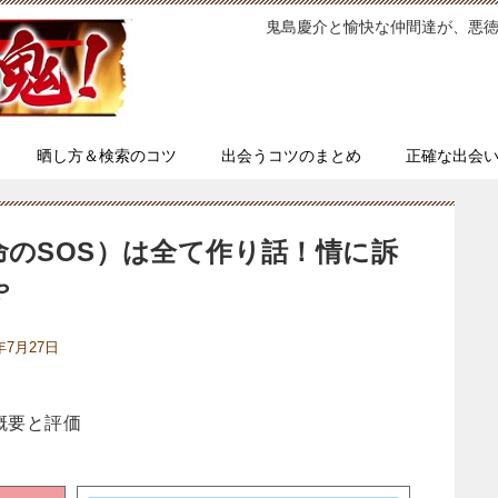
鬼島慶介と愉快な仲間達が、悪
晒し方＆検索のコツ
出会うコツのまとめ
正確な出会
のSOS）は全て作り話！情に訴
ゃ
9年7月27日
概要と評価