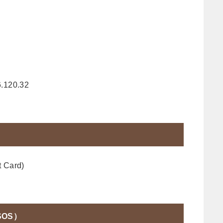
.120.32
Card)
OS）