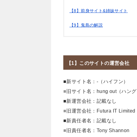
【8】前身サイト&姉妹サイト
【9】鬼島の解説
【1】このサイトの運営会社
■新サイト名：-（ハイフン）
■
旧サイト名：hung out（ハ
■新運営会社：記載なし
■
旧運営会社：Futura IT Limited
■新責任者名：記載なし
■
旧責任者名：Tony Shannon