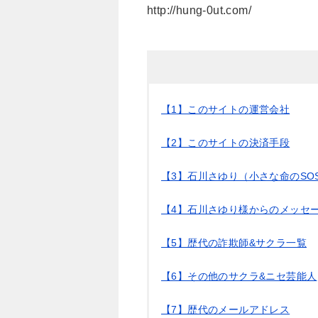
http://hung-0ut.com/
【1】このサイトの運営会社
【2】このサイトの決済手段
【3】石川さゆり（小さな命のSO
【4】石川さゆり様からのメッセ
【5】歴代の詐欺師&サクラ一覧
【6】その他のサクラ&ニセ芸能人
【7】歴代のメールアドレス