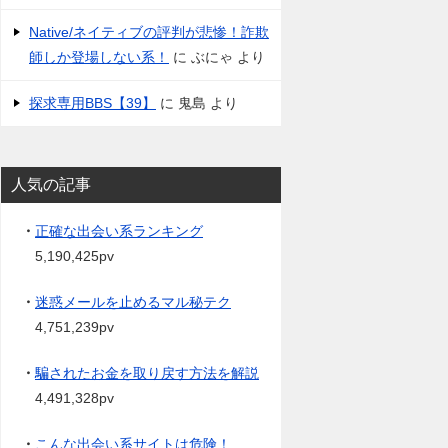
Native/ネイティブの評判が悲惨！詐欺
師しか登場しない系！
に
ぶにゃ
より
探求専用BBS【39】
に
鬼島
より
人気の記事
・
正確な出会い系ランキング
5,190,425pv
・
迷惑メールを止めるマル秘テク
4,751,239pv
・
騙されたお金を取り戻す方法を解説
4,491,328pv
・
こんな出会い系サイトは危険！