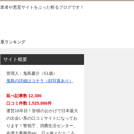
徳業者や悪質サイトをぶった斬るブログです！
い系ランキング
サイト概要
管理人：鬼島慶介（51歳）
鬼島の詳細はコチラ（顔写真あり）
延べ記事数 12,386
口コミ件数 1,525,886件
運営16年目！皆様のおかげで日本最大
の出会い系の口コミサイトになってお
ります！警視庁、消費生活センター、
弁護士事務所etc…日々色々なところ