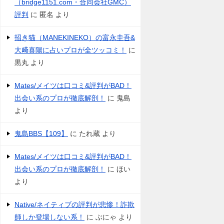
（bridge1151.com・合同会社GMC）
評判
に
匿名
より
招き猫（MANEKINEKO）の富永圭吾&
大﨑喜陽に占いプロが全ツッコミ！
に
黒丸
より
Mates/メイツは口コミ&評判がBAD！
出会い系のプロが徹底解剖！
に
鬼島
より
鬼島BBS【109】
に
たれ蔵
より
Mates/メイツは口コミ&評判がBAD！
出会い系のプロが徹底解剖！
に
ほい
より
Native/ネイティブの評判が悲惨！詐欺
師しか登場しない系！
に
ぶにゃ
より