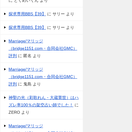
に
とくめいくん
より
探求専用BBS【39】
に
サリー
より
探求専用BBS【39】
に
サリー
より
Marriage/マリッジ
（bridge1151.com・合同会社GMC）
評判
に
匿名
より
Marriage/マリッジ
（bridge1151.com・合同会社GMC）
評判
に
鬼島
より
神聖の光（彩歌れん・大蔵寛世）はハ
ズレ率100％の架空占い師でした！
に
ZERO
より
Marriage/マリッジ