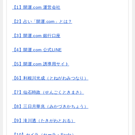
【1】開運.com 運営会社
【2】占い「開運.com」とは？
【3】開運.com 銀行口座
【4】開運.com 公式LINE
【5】開運.com 誘導用サイト
【6】利根川光成（とねがわみつなり）
【7】仙石時政（せんごくときまさ）
【8】三日月華兆（みかづきかちょう）
【9】滝川透（たきがわとおる）
【10】セイラ（セーラ・Sayla）