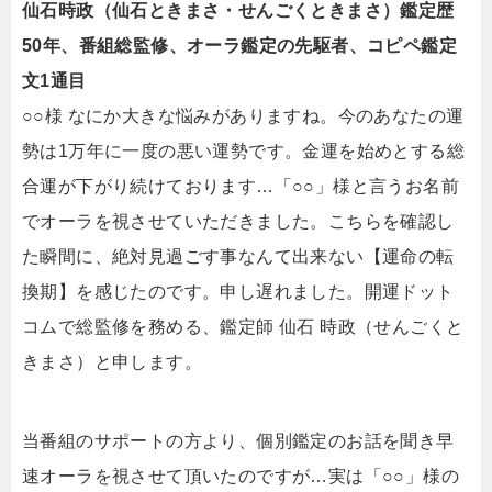
仙石時政（仙石ときまさ・せんごくときまさ）鑑定歴
50年、番組総監修、オーラ鑑定の先駆者、コピペ鑑定
文1通目
○○様 なにか大きな悩みがありますね。今のあなたの運
勢は1万年に一度の悪い運勢です。金運を始めとする総
合運が下がり続けております…「○○」様と言うお名前
でオーラを視させていただきました。こちらを確認し
た瞬間に、絶対見過ごす事なんて出来ない【運命の転
換期】を感じたのです。申し遅れました。開運ドット
コムで総監修を務める、鑑定師 仙石 時政（せんごくと
きまさ）と申します。
当番組のサポートの方より、個別鑑定のお話を聞き早
速オーラを視させて頂いたのですが…実は「○○」様の