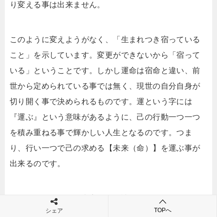
り変える事は出来ません。
このように変えようがなく、「生まれつき宿っている
こと」を示しています。変更ができないから「宿って
いる」ということです。しかし運命は宿命と違い、前
世から定められている事では無く、現世の自分自身が
切り開く事で決められるものです。運という字には
『運ぶ』という意味があるように、己の行動一つ一つ
を積み重ねる事で輝かしい人生となるのです。つま
り、行い一つで己の求める【未来（命）】を運ぶ事が
出来るのです。
私がお送りしている内容を、「読む」ことをやめよう
TOPへ
シェア
と思えば、いつでもできます。しかし、あなたは、や