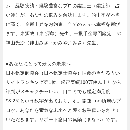
ム。経験実績・経験豊富なプロの鑑定士（鑑定師・占
い師）が、あなたの悩みを解決します。的中率が本当
に高く、金運上昇をお約束。全ての人々へ幸福を運び
ます。東源蔵（東 源蔵）先生。一攫千金専門鑑定士の
神山光沙（神山みさ・かみやまみさ）先生。
■あなたにとって最良の未来へ
日本鑑定師協会（日本鑑定士協会）推薦の当たる占い
サイトランキング第1位。鑑定実績100万件以上だから
評判がメチャクチャいい。口コミでも鑑定満足度
98.2％という数字が出ております。開運.com所属のプ
ロが、あなたを素敵な未来へと導くお手伝いをさせて
いただきます。サポート窓口の真鍋（まなべ）です。