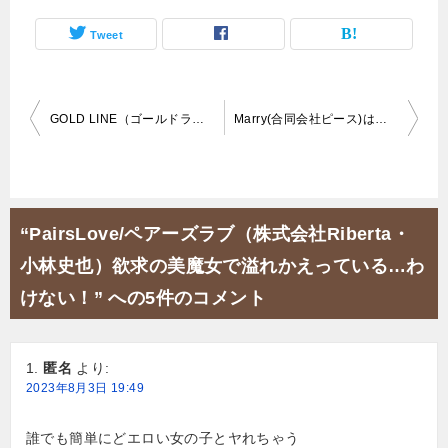
Tweet
投
GOLD LINE（ゴールドライン）は悪徳出会い系アプリでした！
Marry(合同会社ピース)は悪質LINE出会いアプリ！
稿
ナ
ビ
“PairsLove/ペアーズラブ（株式会社Riberta・
ゲ
小林史也）欲求の美魔女で溢れかえっている…わ
ー
けない！” への5件のコメント
シ
ョ
匿名
より:
ン
2023年8月3日 19:49
誰でも簡単にどエロい女の子とヤれちゃう