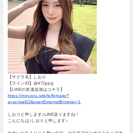
【サクラ名】しおり
【ラインID】@472pjnjj
【LINEの友達追加はコチラ】
https://mirusiru.site/lp/female/?
a=acrwal02&openExternalBrowser=1
しおりと申します♪LINE送りますね！
こんにちは♪しおりと申します♪