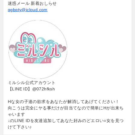
迷惑メール 新着おしらせ
qgbpty@icloud.com
ミルシル公式アカウント
【LINE ID】@072hfksh
Hな女の子達の欲求をあなたが解消してあげてください！
向こうは完全にヤる事だけが目当てなので簡単にHが出来ち
ゃいます
↓のLINE IDを友達追加してあなた好みのどエロい○女を見つ
けて下さい♪