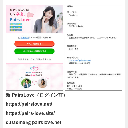
新 PairsLove（ログイン前）
https://pairslove.net/
https://pairs-love.site/
customer@pairslove.net