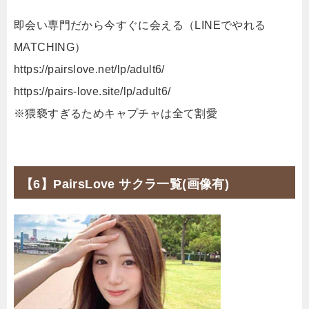
即会い専門だから今すぐに会える（LINEでやれる
MATCHING）
https://pairslove.net/lp/adult6/
https://pairs-love.site/lp/adult6/
※猥褻すぎるためキャプチャは全て割愛
【6】PairsLove サクラ一覧(画像有)