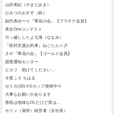
山田美紀（やまだみき）
ひみつのおすず（鈴）
副代表ゆーり『華花の会』【プラチナ会員】
美女Oneコンテスト
引っ越ししたよ七海（ななみ）
『絶対支援お約束』ねこたん☆彡
さや『華花の会』【ゴールド会員】
譲渡通知センター
ヒカリ 助けてください…
今度こそ ちはる
セリカ(30)※Gカップ発情中※
大事なお願いがあります
普段は地味なOLだけど実は…
ホリィ（堀井）経営者（女社長）