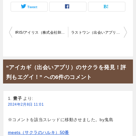
Tweet
投
IRIS/アイリス（株式会社BIN・出会いアプリ）評判は？
ラストワン（出会いアプリ）が激ヤバ！サクラ100％確定やで！
稿
ナ
ビ
“アイカギ（出会いアプリ）のサクラを発見！評
ゲ
判もエグイ！” への6件のコメント
ー
シ
豊子
より:
ョ
2024年2月8日 11:01
ン
※コメントを該当スレッドに移動させました。by鬼島
meets（サクラのハルキ）50番