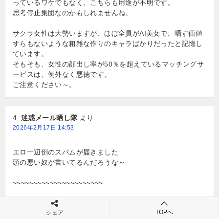
っているワケでもなく、こちらも用途が不明です。
思考停止集団なのかもしれませんね。
サクラ女性は大勢いますが、ほぼ全員がAI美女で、晒す価値
すらもないような粗雑な作りのキャラばかりだったと記憶し
ています。
そもそも、女性の顔出し率が50％を超えているマッチングサ
ービスは、例外なく悪徳です。
ご注意ください～。
迷惑メール晒し隊
より:
2026年2月17日 14:53
エロ一辺倒のスパムが届きました
頭の悪い奴が書いてるんだろうな～
~~~~~~~~~~~~~~~~~~~~~~
【新着アプリ 今夜OK】美熟女ママが即…
TOPへ
シェア
お金はあるけどカラダが寂しくてたまらないの…