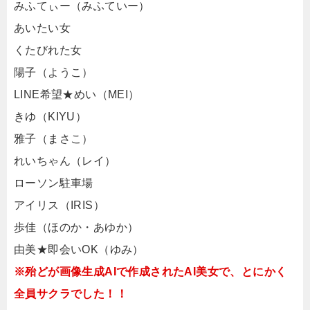
みふてぃー（みふていー）
あいたい女
くたびれた女
陽子（ようこ）
LINE希望★めい（MEI）
きゆ（KIYU）
雅子（まさこ）
れいちゃん（レイ）
ローソン駐車場
アイリス（IRIS）
歩佳（ほのか・あゆか）
由美★即会いOK（ゆみ）
※殆どが画像生成AIで作成されたAI美女で、とにかく
全員サクラでした！！