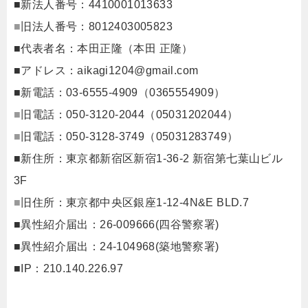
■新法人番号：4410001013633
■
旧法人番号：8012403005823
■代表者名：本田正隆（本田 正隆）
■アドレス：
aikagi1204@gmail.com
■新電話：03-6555-4909（0365554909）
■
旧電話：050-3120-2044（05031202044）
■
旧電話：050-3128-3749（05031283749）
■新住所：東京都新宿区新宿1-36-2 新宿第七葉山ビル
3F
■
旧住所：東京都中央区銀座1-12-4N&E BLD.7
■異性紹介届出：26-009666(四谷警察署)
■異性紹介届出：24-104968(築地警察署)
■IP：210.140.226.97