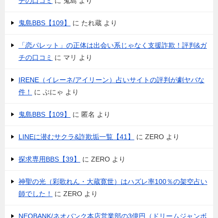
チの口コミ
に
鬼島
より
鬼島BBS【109】
に
たれ蔵
より
「恋パレット」の正体は出会い系じゃなく支援詐欺！評判&ガ
チの口コミ
に
マリ
より
IRENE（イレーネ/アイリーン）占いサイトの評判が劇ヤバな
件！
に
ぶにゃ
より
鬼島BBS【109】
に
匿名
より
LINEに潜むサクラ&詐欺垢一覧【41】
に
ZERO
より
探求専用BBS【39】
に
ZERO
より
神聖の光（彩歌れん・大蔵寛世）はハズレ率100％の架空占い
師でした！
に
ZERO
より
NEOBANK/ネオバンク本店営業部の3億円（ドリームジャンボ