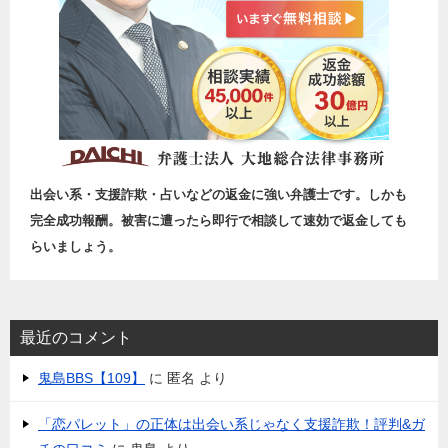
出会い系・支援詐欺・占いなどの返金に強い弁護士です。しかも
完全成功報酬。被害に遭ったら即行で相談して速効で返金しても
らいましょう。
最近のコメント
鬼島BBS【109】
に
匿名
より
「恋パレット」の正体は出会い系じゃなく支援詐欺！評判&ガ