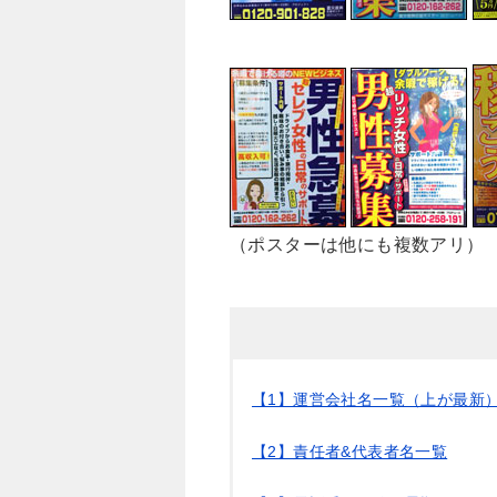
（ポスターは他にも複数アリ）
【1】運営会社名一覧（上が最新
【2】責任者&代表者名一覧