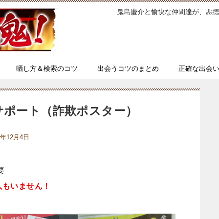
鬼島慶介と愉快な仲間達が、悪
晒し方＆検索のコツ
出会うコツのまとめ
正確な出会
サポート（詐欺ポスター）
5年12月4日
要
人もいません！