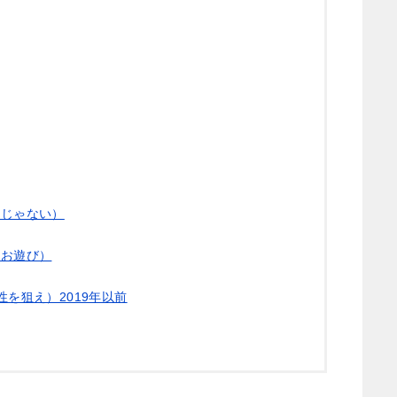
夢じゃない）
のお遊び）
性を狙え）2019年以前