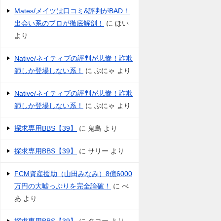
Mates/メイツは口コミ&評判がBAD！
出会い系のプロが徹底解剖！
に
ほい
より
Native/ネイティブの評判が悲惨！詐欺
師しか登場しない系！
に
ぶにゃ
より
Native/ネイティブの評判が悲惨！詐欺
師しか登場しない系！
に
ぶにゃ
より
探求専用BBS【39】
に
鬼島
より
探求専用BBS【39】
に
サリー
より
FCM資産援助（山田みなみ）8億6000
万円の大嘘っぷりを完全論破！
に
べ
あ
より