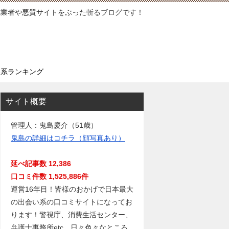
徳業者や悪質サイトをぶった斬るブログです！
い系ランキング
サイト概要
管理人：鬼島慶介（51歳）
鬼島の詳細はコチラ（顔写真あり）
延べ記事数 12,386
口コミ件数 1,525,886件
運営16年目！皆様のおかげで日本最大
の出会い系の口コミサイトになってお
ります！警視庁、消費生活センター、
弁護士事務所etc…日々色々なところ