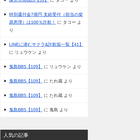
探求専用BBS【39】
に
タコー
より
特別還付金7億円 支給受付（担当の柴
原恵理）は100％詐欺！
に
タコー
よ
り
LINEに潜むサクラ&詐欺垢一覧【41】
に
リュウケン
より
鬼島BBS【109】
に
リュウケン
より
鬼島BBS【109】
に
たれ蔵
より
鬼島BBS【109】
に
たれ蔵
より
鬼島BBS【109】
に
鬼島
より
人気の記事