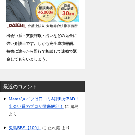
出会い系・支援詐欺・占いなどの返金に
強い弁護士です。しかも完全成功報酬。
被害に遭ったら即行で相談して速効で返
金してもらいましょう。
最近のコメント
Mates/メイツは口コミ&評判がBAD！
出会い系のプロが徹底解剖！
に
鬼島
より
鬼島BBS【109】
に
たれ蔵
より