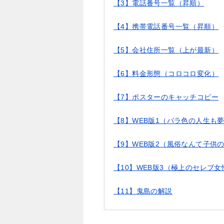
【3】電話番号一覧（昇順）
【4】携帯電話番号一覧（昇順）
【5】会社住所一覧（上が最新）
【6】料金形態（コロコロ変化）
【7】ポスターのキャッチコピー
【8】WEB版1（バラ色の人生も
【9】WEB版2（風俗なんて子供
【10】WEB版3（極上のセレブ女
【11】鬼島の解説