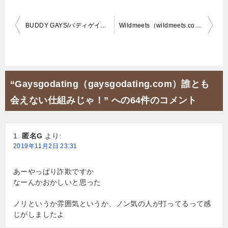
投
BUDDY GAYS/バディゲイズ（buddygays.com）中身をプロが検証！
Wildmeets（wildmeets.com）はサクラボットまみれ！解約方法をプロが伝授
稿
ナ
ビ
“Gaysgodating（gaysgodating.com）誰とも
ゲ
会えない仕組みじゃ！” への64件のコメント
ー
シ
匿名G
より:
ョ
2019年11月2日 23:31
ン
あーやっぱり詐欺ですか
なーんかおかしいと思った
ノリというか雰囲気というか、ノン気の人が打ってるって感
じがしましたよ