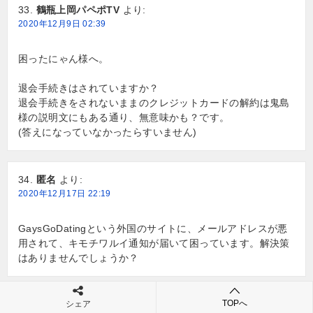
鶴瓶上岡パペポTV
より:
2020年12月9日 02:39
困ったにゃん様へ。
退会手続きはされていますか？
退会手続きをされないままのクレジットカードの解約は鬼島
様の説明文にもある通り、無意味かも？です。
(答えになっていなかったらすいません)
匿名
より:
2020年12月17日 22:19
GaysGoDatingという外国のサイトに、メールアドレスが悪
用されて、キモチワルイ通知が届いて困っています。解決策
はありませんでしょうか？
TOPへ
シェア
ムーン
より: