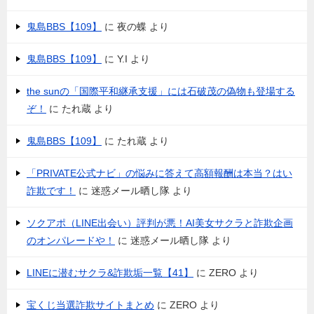
鬼島BBS【109】
に
夜の蝶
より
鬼島BBS【109】
に
Y.I
より
the sunの「国際平和継承支援」には石破茂の偽物も登場する
ぞ！
に
たれ蔵
より
鬼島BBS【109】
に
たれ蔵
より
「PRIVATE公式ナビ」の悩みに答えて高額報酬は本当？はい
詐欺です！
に
迷惑メール晒し隊
より
ソクアポ（LINE出会い）評判が悪！AI美女サクラと詐欺企画
のオンパレードや！
に
迷惑メール晒し隊
より
LINEに潜むサクラ&詐欺垢一覧【41】
に
ZERO
より
宝くじ当選詐欺サイトまとめ
に
ZERO
より