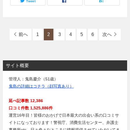
Tweet
前へ
1
2
3
4
5
6
次へ
サイト概要
管理人：鬼島慶介（51歳）
鬼島の詳細はコチラ（顔写真あり）
延べ記事数 12,386
口コミ件数 1,525,886件
運営16年目！皆様のおかげで日本最大の出会い系の口コミサ
イトになっております！警視庁、消費生活センター、弁護士
事務所etc…日々色々なところに情報提供させていただいてま