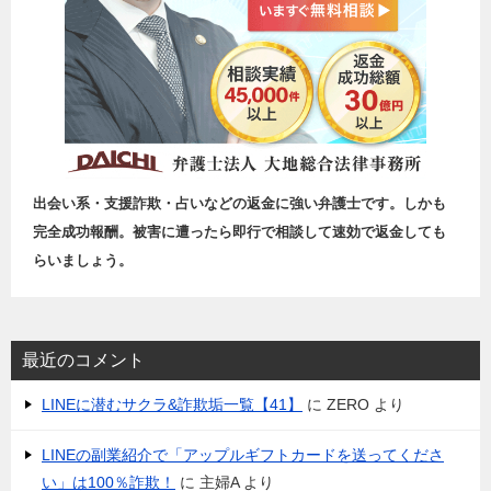
出会い系・支援詐欺・占いなどの返金に強い弁護士です。しかも
完全成功報酬。被害に遭ったら即行で相談して速効で返金しても
らいましょう。
最近のコメント
LINEに潜むサクラ&詐欺垢一覧【41】
に
ZERO
より
LINEの副業紹介で「アップルギフトカードを送ってくださ
い」は100％詐欺！
に
主婦A
より