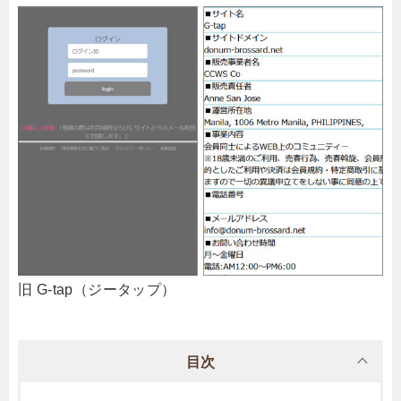
旧 G-tap（ジータップ）
目次