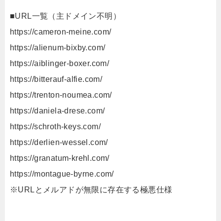
■URL一覧（主ドメイン不明）
https://cameron-meine.com/
https://alienum-bixby.com/
https://aiblinger-boxer.com/
https://bitterauf-alfie.com/
https://trenton-noumea.com/
https://daniela-drese.com/
https://schroth-keys.com/
https://derlien-wessel.com/
https://granatum-krehl.com/
https://montague-byrne.com/
※URLとメルアドが無限に存在する極悪仕様