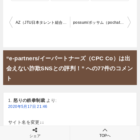
投
AZ（JTU日本タレント組合・山P成りすまし）z100a.com
possum/ポッサム（pochat）評判は最悪！無料チャットはウソ！
稿
ナ
ビ
“e-partners/イーパートナーズ（CPC Co）は出
ゲ
会えない詐欺SNSとの評判！” への77件のコメン
ー
ト
シ
ョ
怒りの鉄拳制裁
より:
ン
2020年5月17日 21:46
サイト名を変更↓↓
マッチング SNS
TOPへ
シェア