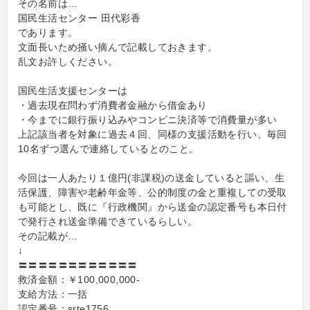
その名前は…
国民生活センター 田代彩香
であります。
文面長いため掻い摘んで記載しておきます。
乱文お許しください。
国民生活支援センターは
・過去現在問わず消費者金融から借金あり
・今までに銀行振り込みやコンビニ決済等で消費量が多い
上記該当者を対象に過去４回、同様の支援活動を行い、毎回
10名ずつ選んで連絡しているとのこと。
今回は一人あたり１億円(非課税)の送金していると謳い、生
活保護、障害や老齢年金等、公的制度の金と重複しての受取
も可能とし、既に『行政機関』から送金の認定番号も本日付
で発行され送金準備できているらしい。
その記載が…
↓
〓〓〓〓〓〓〓〓〓〓〓〓
救済金額：￥100,000,000-
支給方法：一括
認定番号：srte1756