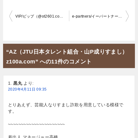
投
VIP/ビップ（@ot2601.com）は偽者ホストも登場する詐欺出会い系！
e-partners/イーパートナーズ（CPC Co）は出会えない詐欺SNSとの評判！
稿
ナ
ビ
“AZ（JTU日本タレント組合・山P成りすまし）
ゲ
z100a.com” への11件のコメント
ー
シ
黒丸
より:
ョ
2020年4月11日 09:35
ン
とりあえず、芸能人なりすまし詐欺を用意している模様で
す。
~~~~~~~~~~~~~~~~~~~~~~
差出人 マネージャー高橋