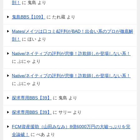
剖！
に
鬼島
より
鬼島BBS【109】
に
たれ蔵
より
Mates/メイツは口コミ&評判がBAD！出会い系のプロが徹底解
剖！
に
ほい
より
Native/ネイティブの評判が悲惨！詐欺師しか登場しない系！
に
ぶにゃ
より
Native/ネイティブの評判が悲惨！詐欺師しか登場しない系！
に
ぶにゃ
より
探求専用BBS【39】
に
鬼島
より
探求専用BBS【39】
に
サリー
より
FCM資産援助（山田みなみ）8億6000万円の大嘘っぷりを完
全論破！
に
べあ
より