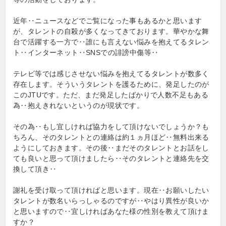
近年‥ニュースなどでご覧になった事もあるかと思います
が、タレントの自殺が多くなってきております。華やかな舞
台で活躍する一方で‥誰にも言えない悩みを抱えてるタレン
ト‥インターネット‥SNSでの誹謗中傷等‥
テレビ等では感じさせない悩みを抱えてるタレントが数多く
存在します。そういうタレントを護るために、発足したのが
このJTUです。ただ、まだ発足したばかりで人数不足もある
為‥抱えきれないというのが現状です。
その為‥もし宜しければ協力をして頂けないでしょうか？も
ちろん、そのタレントとの連絡は約１ヵ月ほど‥無料出来る
ようにしておきます。その後‥まだそのタレントとお話をし
ても良いと思って頂けましたら‥そのタレントと連絡先を交
換して頂き‥
謝礼を受け取って頂ければと思います。現在‥お願いしたい
タレントが数名いらっしゃるのですが‥やはり異性が良いか
と思いますので‥宜しければあなた様の性別を教えて頂けま
すか？