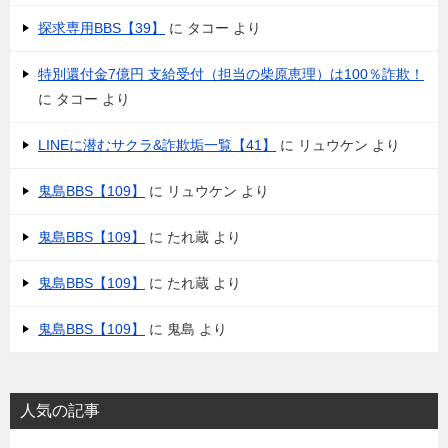
探求専用BBS【39】
に
タコー
より
特別還付金7億円 支給受付（担当の柴原恵理）は100％詐欺！
に
タコー
より
LINEに潜むサクラ&詐欺垢一覧【41】
に
リュウケン
より
鬼島BBS【109】
に
リュウケン
より
鬼島BBS【109】
に
たれ蔵
より
鬼島BBS【109】
に
たれ蔵
より
鬼島BBS【109】
に
鬼島
より
人気の記事