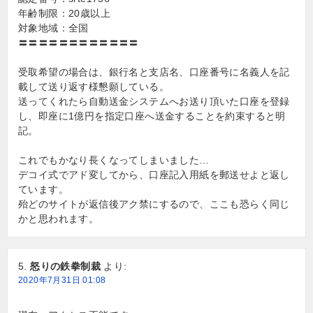
年齢制限：20歳以上
対象地域：全国
〓〓〓〓〓〓〓〓〓〓〓〓
受取希望の場合は、銀行名と支店名、口座番号に名義人を記
載して送り返す様懇願している。
送ってくれたら自動送金システムへお送り頂いた口座を登録
し、即座に1億円を指定口座へ送金することを約束すると明
記。
これでもかなり長くなってしまいました…
デコイ式でアド変してから、口座記入用紙を郵送せよと返し
ています。
殆どのサイトが返信後アク禁にするので、ここも恐らく同じ
かと思われます。
怒りの鉄拳制裁
より:
2020年7月31日 01:08