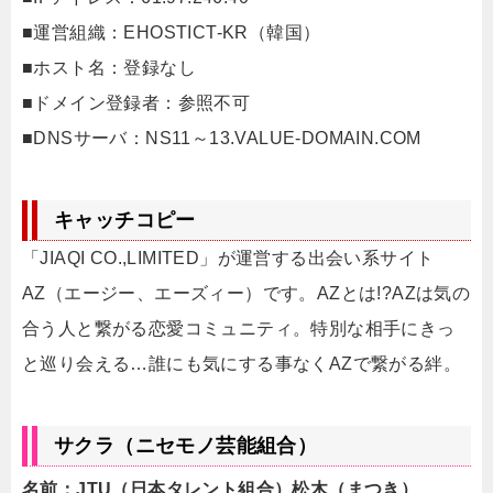
■運営組織：EHOSTICT-KR（韓国）
■ホスト名：登録なし
■ドメイン登録者：参照不可
■DNSサーバ：NS11～13.VALUE-DOMAIN.COM
キャッチコピー
「JIAQI CO.,LIMITED」が運営する出会い系サイト
AZ（エージー、エーズィー）です。AZとは!?AZは気の
合う人と繋がる恋愛コミュニティ。特別な相手にきっ
と巡り会える…誰にも気にする事なくAZで繋がる絆。
サクラ（ニセモノ芸能組合）
名前：JTU（日本タレント組合）松木（まつき）