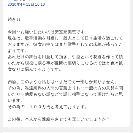
2020年4月11日 10:10
続き↓↓
今回‥お願いしたいのは安室奈美恵です。
現在は、歌手活動を引退し一般人として日々生活を過ごして
おりますが、彼女の中ではまだ歌手としての未練が残ってた
ようです。
あれだけの舞台を用意して頂き、引退という花道を作って頂
いたから現役に戻る事が世間の裏切りになるのではと色々彼
女なりに悩んでるようです。
勿論、このような話しは‥まだごく一部しか知りません。
その為、私達業界の人間の言葉よりも‥一般の方の意見を聞
いたり‥他愛もない話などで話し相手になって頂けたらと思
います。
その為の、１００万円と考えております。
この後、本人から連絡をさせても宜しいでしょうか？