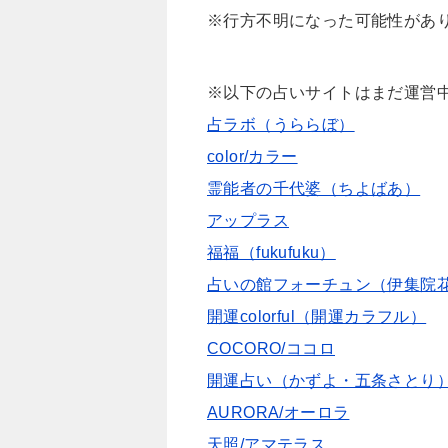
※行方不明になった可能性があ
※以下の占いサイトはまだ運営
占ラボ（うららぼ）
color/カラー
霊能者の千代婆（ちよばあ）
アップラス
福福（fukufuku）
占いの館フォーチュン（伊集院
開運colorful（開運カラフル）
COCORO/ココロ
開運占い（かずよ・五条さとり
AURORA/オーロラ
天照/アマテラス