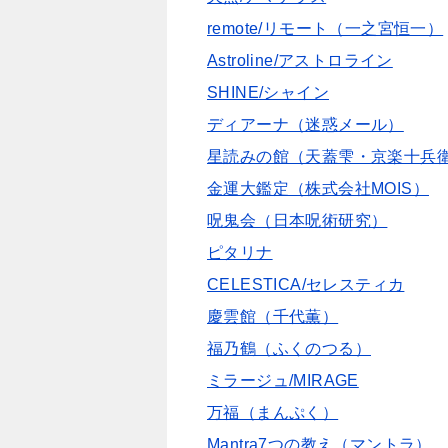
remote/リモート（一之宮恒一）
Astroline/アストロライン
SHINE/シャイン
ディアーナ（迷惑メール）
星読みの館（天蓋雫・京楽十兵
金運大鑑定（株式会社MOIS）
呪鬼会（日本呪術研究）
ピタリナ
CELESTICA/セレスティカ
慶雲館（千代薫）
福乃鶴（ふくのつる）
ミラージュ/MIRAGE
万福（まんぷく）
Mantra7つの教え（マントラ）