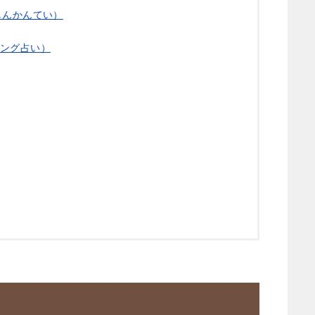
しんかんてい）
ルリング占い）