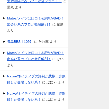
大﨑喜陽に占いプロが全ツッコミ！
に
黒丸
より
Mates/メイツは口コミ&評判がBAD！
出会い系のプロが徹底解剖！
に
鬼島
より
鬼島BBS【109】
に
たれ蔵
より
Mates/メイツは口コミ&評判がBAD！
出会い系のプロが徹底解剖！
に
ほい
より
Native/ネイティブの評判が悲惨！詐欺
師しか登場しない系！
に
ぶにゃ
より
Native/ネイティブの評判が悲惨！詐欺
師しか登場しない系！
に
ぶにゃ
より