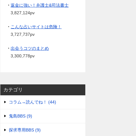
・
返金に強い！弁護士&司法書士
3,827,124pv
・
こんな占いサイトは危険！
3,727,737pv
・
出会うコツのまとめ
3,300,778pv
カテゴリ
コラム→読んでね！ (44)
鬼島BBS (9)
探求専用BBS (9)