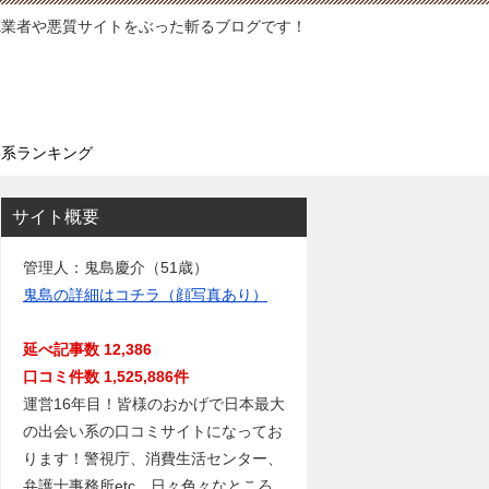
徳業者や悪質サイトをぶった斬るブログです！
い系ランキング
サイト概要
管理人：鬼島慶介（51歳）
鬼島の詳細はコチラ（顔写真あり）
延べ記事数 12,386
口コミ件数 1,525,886件
運営16年目！皆様のおかげで日本最大
の出会い系の口コミサイトになってお
ります！警視庁、消費生活センター、
弁護士事務所etc…日々色々なところ