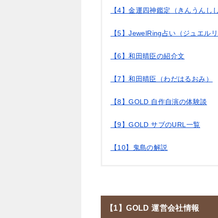
【4】金運四神鑑定（きんうんし
【5】JewelRing占い（ジュエ
【6】和田晴臣の紹介文
【7】和田晴臣（わだはるおみ）
【8】GOLD 自作自演の体験談
【9】GOLD サブのURL一覧
【10】鬼島の解説
【1】GOLD 運営会社情報