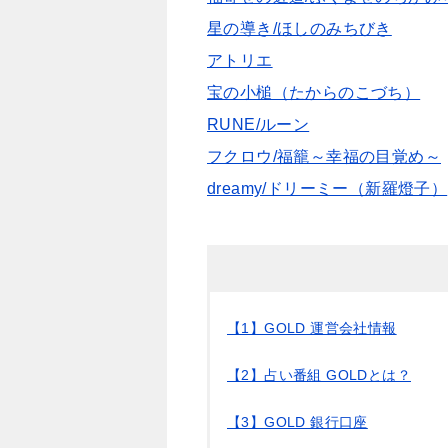
星の導き/ほしのみちびき
アトリエ
宝の小槌（たからのこづち）
RUNE/ルーン
フクロウ/福籠～幸福の目覚め～
dreamy/ドリーミー（新羅燈子）
【1】GOLD 運営会社情報
【2】占い番組 GOLDとは？
【3】GOLD 銀行口座