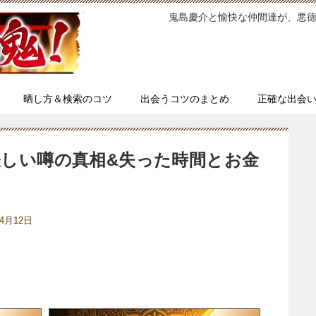
鬼島慶介と愉快な仲間達が、悪
晒し方＆検索のコツ
出会うコツのまとめ
正確な出会
怪しい噂の真相&失った時間とお金
年4月12日