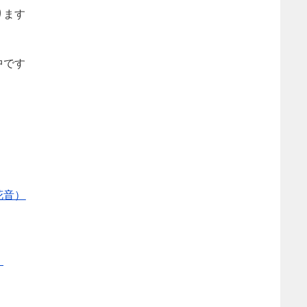
ります
中です
花音）
）