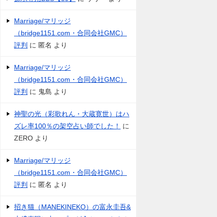
Marriage/マリッジ
（bridge1151.com・合同会社GMC）
評判
に
匿名
より
Marriage/マリッジ
（bridge1151.com・合同会社GMC）
評判
に
鬼島
より
神聖の光（彩歌れん・大蔵寛世）はハ
ズレ率100％の架空占い師でした！
に
ZERO
より
Marriage/マリッジ
（bridge1151.com・合同会社GMC）
評判
に
匿名
より
招き猫（MANEKINEKO）の富永圭吾&