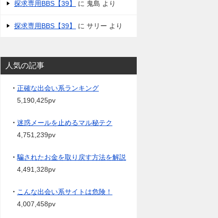
探求専用BBS【39】
に
鬼島
より
探求専用BBS【39】
に
サリー
より
人気の記事
・
正確な出会い系ランキング
5,190,425pv
・
迷惑メールを止めるマル秘テク
4,751,239pv
・
騙されたお金を取り戻す方法を解説
4,491,328pv
・
こんな出会い系サイトは危険！
4,007,458pv