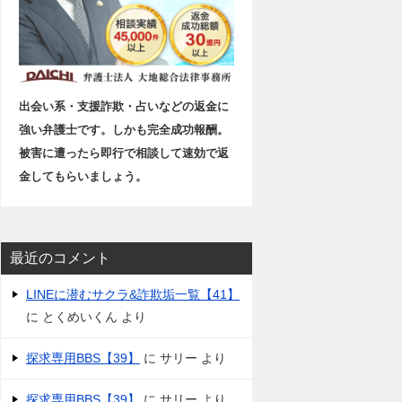
出会い系・支援詐欺・占いなどの返金に
強い弁護士です。しかも完全成功報酬。
被害に遭ったら即行で相談して速効で返
金してもらいましょう。
最近のコメント
LINEに潜むサクラ&詐欺垢一覧【41】
に
とくめいくん
より
探求専用BBS【39】
に
サリー
より
探求専用BBS【39】
に
サリー
より