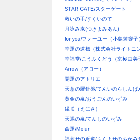
STAR GATE/スターゲート
救いの手/すくいのて
月詠み庵(つきよみあん)
for you/フォーユー（小鳥遊響子
幸運の道標（株式会社ライトニ
幸福堂/こうふくどう（京極由美
Arrow（アロー）
開運のアトリエ
天意の羅針盤/てんいのらしんば
黄金の泉/おうごんのいずみ
縁咲（えにさ）
天賜の泉/てんしのいずみ
命運/Meiun
福寄せの近道/ふくよせのちかみ