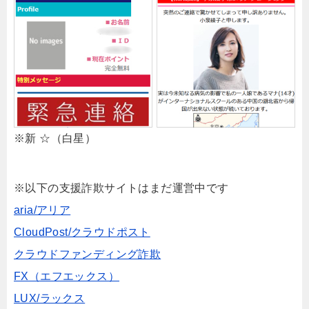
※新 ☆（白星）
※以下の支援詐欺サイトはまだ運営中です
aria/アリア
CloudPost/クラウドポスト
クラウドファンディング詐欺
FX（エフエックス）
LUX/ラックス