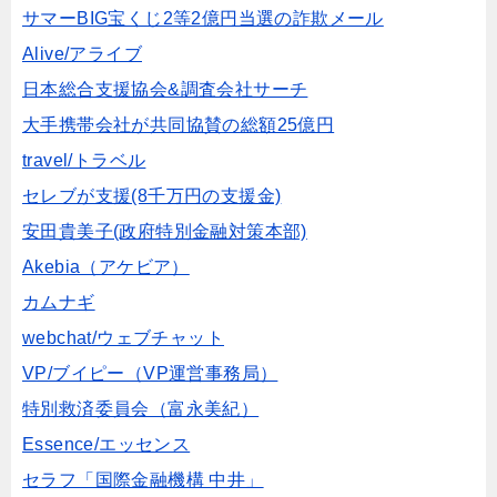
サマーBIG宝くじ2等2億円当選の詐欺メール
Alive/アライブ
日本総合支援協会&調査会社サーチ
大手携帯会社が共同協賛の総額25億円
travel/トラベル
セレブが支援(8千万円の支援金)
安田貴美子(政府特別金融対策本部)
Akebia（アケビア）
カムナギ
webchat/ウェブチャット
VP/ブイピー（VP運営事務局）
特別救済委員会（富永美紀）
Essence/エッセンス
セラフ「国際金融機構 中井」