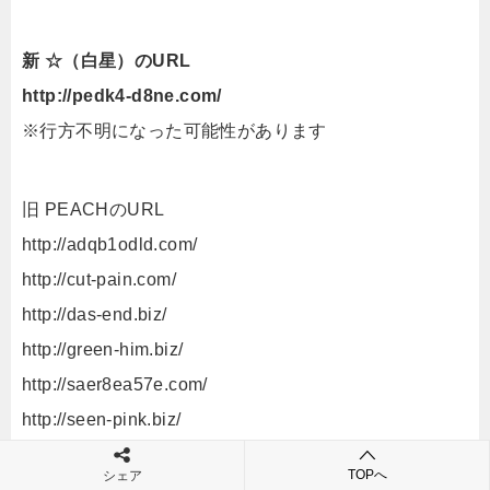
新 ☆（白星）のURL
http://pedk4-d8ne.com/
※行方不明になった可能性があります
旧 PEACHのURL
http://adqb1odld.com/
http://cut-pain.com/
http://das-end.biz/
http://green-him.biz/
http://saer8ea57e.com/
http://seen-pink.biz/
http://edxrfds4.com/
TOPへ
シェア
http://wud5xsa.com/