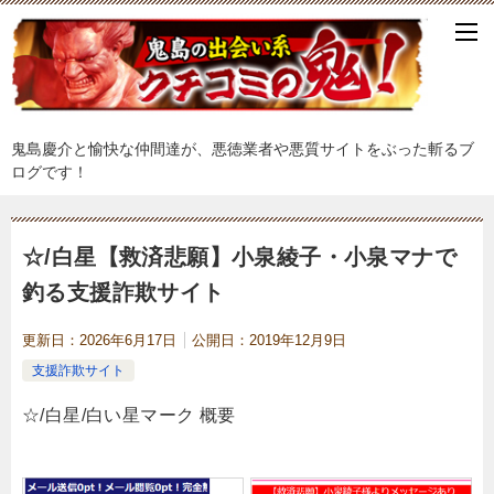
鬼島慶介と愉快な仲間達が、悪徳業者や悪質サイトをぶった斬るブ
ログです！
☆/白星【救済悲願】小泉綾子・小泉マナで
釣る支援詐欺サイト
更新日：
2026年6月17日
公開日：
2019年12月9日
支援詐欺サイト
☆/白星/白い星マーク 概要