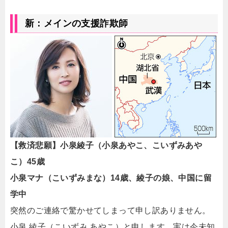
新：メインの支援詐欺師
【救済悲願】小泉綾子（小泉あやこ、こいずみあや
こ）45歳
小泉マナ（こいずみまな）14歳、綾子の娘、中国に留
学中
突然のご連絡で驚かせてしまって申し訳ありません。
小泉 綾子（こいずみ あやこ）と申します。実は今未知