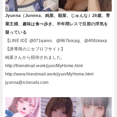
Jyunna（Junnna、純菜、順菜、じゅんな）28歳、専
業主婦、趣味は食べ歩き、半年間レスで旦那の浮気を
疑っている
【LINE ID】@071qarxo、@967bocpg、@408zkaxp
【誘導用のニセプロフサイト】
純菜さんから招待されました。
http://friendmail.work/jyun/MyHome.html
http://www.friendmail.work/jyun/MyHome.html
jyunna@icloouds.com