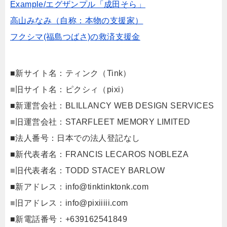
Example/エグザンプル「成田そら」
高山みなみ（自称：本物の支援家）
フクシマ(福島つばさ)の救済支援金
■新サイト名：ティンク（Tink）
■
旧サイト名：ピクシィ（pixi）
■新運営会社：BLILLANCY WEB DESIGN SERVICES
■
旧運営会社：STARFLEET MEMORY LIMITED
■法人番号：日本での法人登記なし
■新代表者名：FRANCIS LECAROS NOBLEZA
■
旧代表者名：TODD STACEY BARLOW
■新アドレス：
info@tinktinktonk.com
■
旧アドレス：
info@pixiiiii.com
■新電話番号：+639162541849