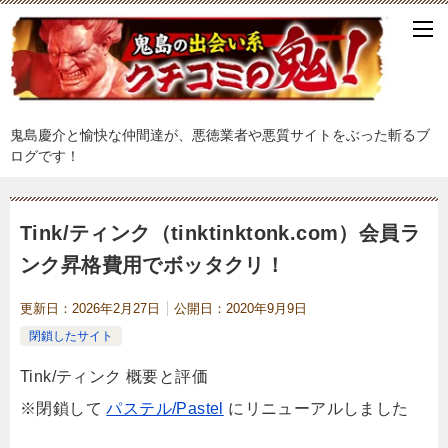
鬼島慶介と愉快な仲間達が、悪徳業者や悪質サイトをぶった斬るブ
ログです！
Tink/ティンク（tinktinktonk.com）会員ラ
ンク昇格費用でボッタクリ！
更新日：
2026年2月27日
公開日：
2020年9月9日
閉鎖したサイト
Tink/ティンク 概要と評価
※閉鎖して
パステル/Pastel
にリニューアルしました