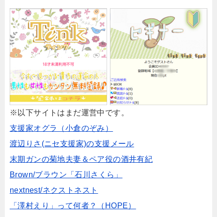
※以下サイトはまだ運営中です。
支援家オグラ（小倉のぞみ）
渡辺りさ(ニセ支援家)の支援メール
末期ガンの菊地夫妻＆ペア役の酒井有紀
Brown/ブラウン「石川さくら」
nextnest/ネクストネスト
「澤村えり」って何者？（HOPE）