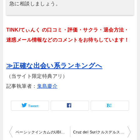
急に相談しましょう。
TINK/てぃんく の口コミ・評価・サクラ・退会方法・
迷惑メール情報などのコメントをお待ちしています！
≫正確な出会い系ランキングへ
（当サイト限定特典アリ）
記事執筆者：
鬼島慶介
Tweet
投
ベーシックインカムのUBIプロジェクト（グリッターリングスターズ）
Cruz del Sur/クルスデルスール（外部理事の小辻真矢・岡本真矢）ハイ害悪！