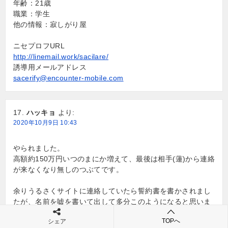
年齢：21歳
職業：学生
他の情報：寂しがり屋
ニセプロフURL
http://linemail.work/sacilare/
誘導用メールアドレス
sacerify@encounter-mobile.com
ハッキョ
より:
2020年10月9日 10:43
やられました。
高額約150万円いつのまにか増えて、最後は相手(蓮)から連絡
が来なくなり無しのつぶてです。
余りうるさくサイトに連絡していたら誓約書を書かされまし
たが、名前を嘘を書いて出して多分このようになると思いま
した。
TOPへ
シェア
弁護士事務所に相談してみようと思います。