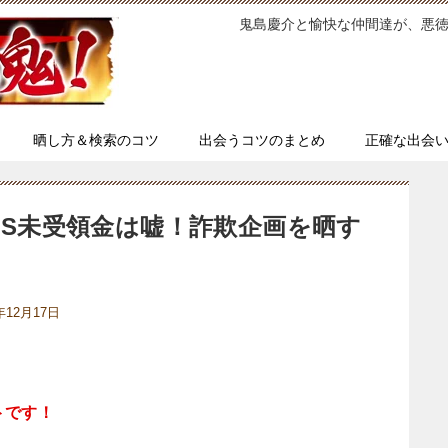
鬼島慶介と愉快な仲間達が、悪
晒し方＆検索のコツ
出会うコツのまとめ
正確な出会
SNS未受領金は嘘！詐欺企画を晒す
年12月17日
トです！