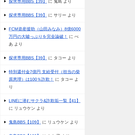
探求専用BBS【39】
に
鬼島
より
探求専用BBS【39】
に
サリー
より
FCM資産援助（山田みなみ）8億6000
万円の大嘘っぷりを完全論破！
に
べ
あ
より
探求専用BBS【39】
に
タコー
より
特別還付金7億円 支給受付（担当の柴
原恵理）は100％詐欺！
に
タコー
よ
り
LINEに潜むサクラ&詐欺垢一覧【41】
に
リュウケン
より
鬼島BBS【109】
に
リュウケン
より