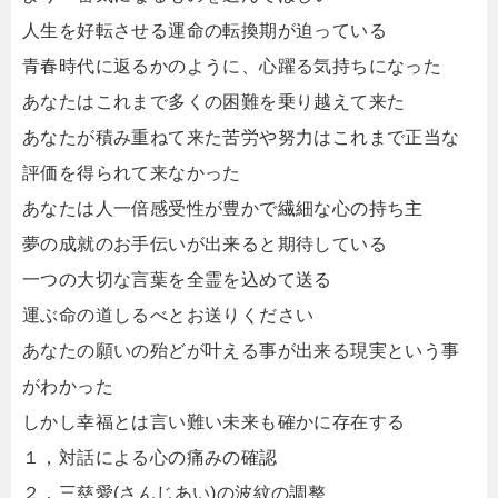
人生を好転させる運命の転換期が迫っている
青春時代に返るかのように、心躍る気持ちになった
あなたはこれまで多くの困難を乗り越えて来た
あなたが積み重ねて来た苦労や努力はこれまで正当な
評価を得られて来なかった
あなたは人一倍感受性が豊かで繊細な心の持ち主
夢の成就のお手伝いが出来ると期待している
一つの大切な言葉を全霊を込めて送る
運ぶ命の道しるべとお送りください
あなたの願いの殆どが叶える事が出来る現実という事
がわかった
しかし幸福とは言い難い未来も確かに存在する
１，対話による心の痛みの確認
２，三慈愛(さんじあい)の波紋の調整