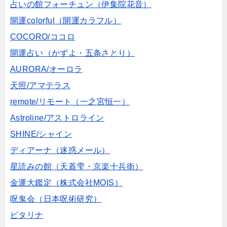
占いの館フォーチュン（伊集院花音）
開運colorful（開運カラフル）
COCORO/ココロ
開運占い（かずよ・五条さとり）
AURORA/オーロラ
天照/アマテラス
remote/リモート（一之宮恒一）
Astroline/アストロライン
SHINE/シャイン
ディアーナ（迷惑メール）
星読みの館（天蓋雫・京楽十兵衛）
金運大鑑定（株式会社MOIS）
呪鬼会（日本呪術研究）
ピタリナ