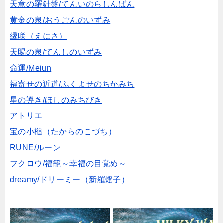
天意の羅針盤/てんいのらしんばん
黄金の泉/おうごんのいずみ
縁咲（えにさ）
天賜の泉/てんしのいずみ
命運/Meiun
福寄せの近道/ふくよせのちかみち
星の導き/ほしのみちびき
アトリエ
宝の小槌（たからのこづち）
RUNE/ルーン
フクロウ/福籠～幸福の目覚め～
dreamy/ドリーミー（新羅燈子）