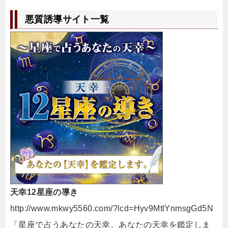
悪質誘導サイト一覧
天幸12星座の導き
http://www.mkwy5560.com/?lcd=Hyv9MtlYnmsgGd5N
「星座で占うあなたの天幸。あなたの天幸を鑑定しま