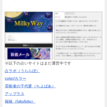
※以下の占いサイトはまだ運営中です
占ラボ（うららぼ）
color/カラー
霊能者の千代婆（ちよばあ）
アップラス
福福（fukufuku）