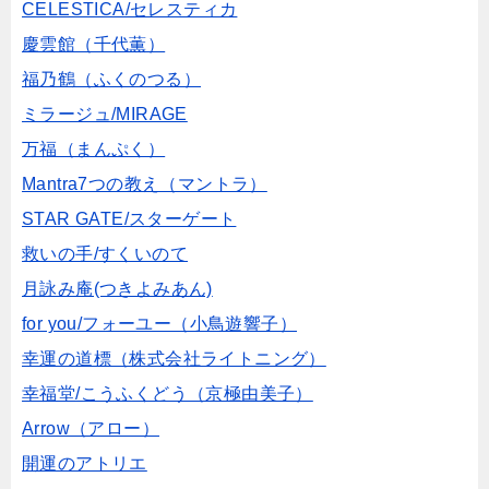
CELESTICA/セレスティカ
慶雲館（千代薫）
福乃鶴（ふくのつる）
ミラージュ/MIRAGE
万福（まんぷく）
Mantra7つの教え（マントラ）
STAR GATE/スターゲート
救いの手/すくいのて
月詠み庵(つきよみあん)
for you/フォーユー（小鳥遊響子）
幸運の道標（株式会社ライトニング）
幸福堂/こうふくどう（京極由美子）
Arrow（アロー）
開運のアトリエ