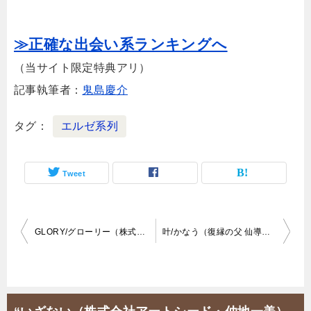
≫正確な出会い系ランキングへ
（当サイト限定特典アリ）
記事執筆者：
鬼島慶介
タグ
エルゼ系列
Tweet
投
GLORY/グローリー（株式会社アイエムアイ・大沢実咲）urni.xyz
叶/かなう（復縁の父 仙導・株式会社Resolve）何も叶いません！
稿
ナ
ビ