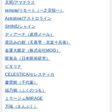
天照/アマテラス
remote/リモート（一之宮恒一）
Astroline/アストロライン
SHINE/シャイン
ディアーナ（迷惑メール）
星読みの館（天蓋雫・京楽十兵衛）
金運大鑑定（株式会社MOIS）
呪鬼会（日本呪術研究）
ピタリナ
CELESTICA/セレスティカ
慶雲館（千代薫）
福乃鶴（ふくのつる）
ミラージュ/MIRAGE
万福（まんぷく）