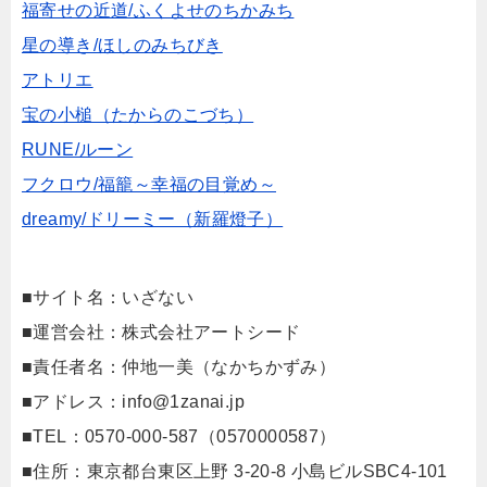
福寄せの近道/ふくよせのちかみち
星の導き/ほしのみちびき
アトリエ
宝の小槌（たからのこづち）
RUNE/ルーン
フクロウ/福籠～幸福の目覚め～
dreamy/ドリーミー（新羅燈子）
■サイト名：いざない
■運営会社：株式会社アートシード
■責任者名：仲地一美（なかちかずみ）
■アドレス：
info@1zanai.jp
■TEL：0570-000-587（0570000587）
■住所：東京都台東区上野 3-20-8 小島ビルSBC4-101