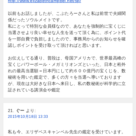
http://www.elizabethcampbel.net/sp/
以前もお話しましたが、こぶたろーさんと私は前世で夫婦関
係だったソウルメイトです。
私にとって特別な会員様なので、あなたを強制的に宝くじに
当選させより良い幸せな人生を送って頂く為に、ポイント代
を一部自費で負担しましたので、事務局からのお知らせを確
認しポイントを受け取って頂ければと思います。
お伝えしてる通り、普段は、母国アメリカで、世界最高峰の
宝くじパワーボール・メガミリオンズといった、日本と桁外
れの最高当選額＝日本円にして約６００億円の宝くじを、数
秘術を用いた鑑定で、多くの方々を当選へ導いております
が、現在は大好きな日本へ来日し、私の数秘術が科学的に立
証されている講演会や鑑定
ぐー
より:
2015年10月18日 13:33
私も今、エリザベスキャンベル先生の鑑定を受けています。