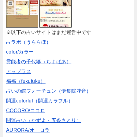
※以下の占いサイトはまだ運営中です
占ラボ（うららぼ）
color/カラー
霊能者の千代婆（ちよばあ）
アップラス
福福（fukufuku）
占いの館フォーチュン（伊集院花音）
開運colorful（開運カラフル）
COCORO/ココロ
開運占い（かずよ・五条さとり）
AURORA/オーロラ