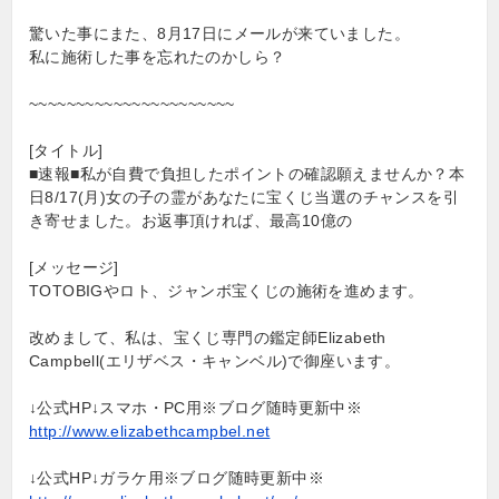
驚いた事にまた、8月17日にメールが来ていました。
私に施術した事を忘れたのかしら？
~~~~~~~~~~~~~~~~~~~~~~
[タイトル]
■速報■私が自費で負担したポイントの確認願えませんか？本
日8/17(月)女の子の霊があなたに宝くじ当選のチャンスを引
き寄せました。お返事頂ければ、最高10億の
[メッセージ]
TOTOBIGやロト、ジャンボ宝くじの施術を進めます。
改めまして、私は、宝くじ専門の鑑定師Elizabeth
Campbell(エリザベス・キャンベル)で御座います。
↓公式HP↓スマホ・PC用※ブログ随時更新中※
http://www.elizabethcampbel.net
↓公式HP↓ガラケ用※ブログ随時更新中※