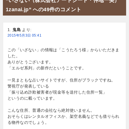
“いざない（株式会社アートシード・仲地一美）
ゲ
1zanai.jp” への49件のコメント
ー
シ
鬼島
より:
ョ
2015年5月3日 05:41
ン
この「いざない」の情報は「こうたろう様」からいただきま
した。
ありがとうございます。
「エルゼ系列」の新作だということです。
一見まともな占いサイトですが、住所がブラックですね。
警視庁が発表している
「振り込め詐欺被害者が現金等を送付した住所一覧」
というのに載っています。
こんな住所、普通の会社なら絶対使いません。
おそらくはレンタルオフィスか、架空名義などでも借りられ
る物件なのでしょう。