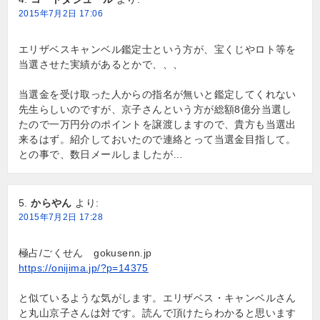
2015年7月2日 17:06
エリザベスキャンベル鑑定士という方が、宝くじやロト等を
当選させた実績があるとかで、、、
当選金を受け取った人からの指名が無いと鑑定してくれない
先生らしいのですが、京子さんという方が総額8億分当選し
たので一万円分のポイントを譲渡しますので、貴方も当選出
来るはず。紹介しておいたので連絡とって当選金目指して。
との事で、数日メールしましたが…
からやん
より:
2015年7月2日 17:28
極占/ごくせん gokusenn.jp
https://onijima.jp/?p=14375
と似ているような気がします。エリザベス・キャンベルさん
と丸山京子さんは対です。読んで頂けたらわかると思います