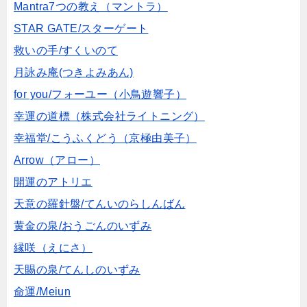
Mantra7つの教え（マントラ）
STAR GATE/スターゲート
救いの手/すくいのて
月詠み庵(つきよみあん)
for you/フォーユー（小鳥遊響子）
幸運の道標（株式会社ライトニング）
幸福堂/こうふくどう（京極由美子）
Arrow（アロー）
開運のアトリエ
天意の羅針盤/てんいのらしんばん
黄金の泉/おうごんのいずみ
縁咲（えにさ）
天賜の泉/てんしのいずみ
命運/Meiun