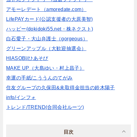
アモーレデート（amoredate.com）
LifePAYカード(公認支援者の大原美智)
ハッピー(dokidoki55.net・株ネクスト)
白石愛子・大山弁護士（gorgeous）
グリーンアップル（大歓迎抽選会）
HIASOBI/ひあそび
MAKE UP（大島ゆい・村上昌子）
幸運の手紙/こううんのてがみ
住友グループの久保田&未取得金担当の鈴木陽子
info/インフォ
トレンド/TREND(合同会社ルーツ)
目次