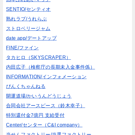
SENTIO/センティオ
熟れラブ/うれらぶ
ストロベリージャム
date app/デートアップ
FINE/ファイン
タカヒロ（SKYSCRAPER）
内田広子（検察庁の長期未入金事件係）
INFORMATION/インフォメーション
ぴんくちゃんねる
開運道場/かいうんどうじょう
合同会社アースピース（鈴木幸子）
特別還付金7億円 支給受付
Center/センター（C&I company）
当せんファクトリー/当選ファクトリー