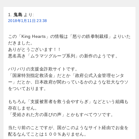
シ
鬼島
より:
ョ
2018年1月11日 23:38
ン
この「King Hearts」の情報は「怒りの鉄拳制裁様」よりいた
だきました。
ありがとうございます！！
悪名高き「ムラマツグループ系列」の新作のようです。
バリバリの支援金詐欺サイトです。
「国家特別指定救済金」だとか「政府公式入金管理センタ
ー」だとか、日本政府が関わっているかのような壮大なウソ
をついております。
もちろん「支援被害者を救う会やすらぎ」などという組織も
存在しません。
「受給された方の喜びの声」とかもすべてウソです。
当たり前のことですが、国がこのようなサイト経由でお金を
配るなんてことは１００％ありません。