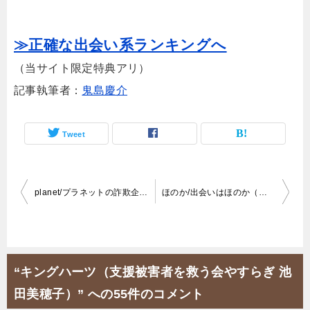
≫正確な出会い系ランキングへ
（当サイト限定特典アリ）
記事執筆者：
鬼島慶介
Tweet
投
planet/プラネットの詐欺企画のクセが凄い！ダマシの手口を全公開！
ほのか/出会いはほのか（株ハマヨン・山本聡）honoka554.info
稿
ナ
ビ
“キングハーツ（支援被害者を救う会やすらぎ 池
ゲ
田美穂子）” への55件のコメント
ー