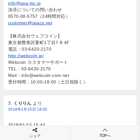
info@spa-inc.jp
決済についての問い合わせ
0570-00-5757（24時間対応）
customer@spacs.net
【株式会社ウェブコイン】
東京都豊島区要町1丁目7-8 4F
電話：03-6420-2170
http://webcoin.jp/
Webcoin カスタマーサポート
TEL：03-6420-2170
Mail：
info@webcoin-com.net
受付時間：10:00-18:00（土日祝除く）
くりりん
より:
2018年1月15日 18:02
2018/01/15 16:44
a6IZEm21864N7U7o08gJH7sZC@xmfb.tpeld-m1f-80jo.jp
TOPへ
シェア
since1985実績があるからこそ長く続いております。あなた